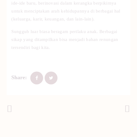
ide-ide baru, berinovasi dalam kerangka berpikirnya
untuk menciptakan arah kehidupannya di berbagai hal
(keluarga, karir, keuangan, dan lain-lain).
Sungguh luar biasa beragam perilaku anak. Berbagai
sikap yang ditampilkan bisa menjadi bahan renungan
tersendiri bagi kita.
Share:
Navigasi
Post Sebelumnya
Post Selanjutnya
pos