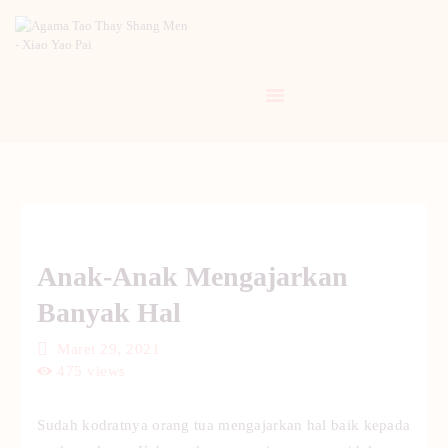
BERANDA
PENGENALAN TAO
BERITA
ARTIKEL
PUTI
Anak-Anak Mengajarkan
GALERI
Banyak Hal
HUBUNGI KAMI
Maret 29, 2021
475
views
Sudah kodratnya orang tua mengajarkan hal baik kepada