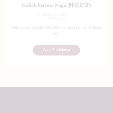
Kakek Pecinta Naga (叶公好龙)
Oktober 31, 2020
790
views
Pada zaman dahulu kala, ada seorang pria tua bernama
Ye...
Baca Selebihnya