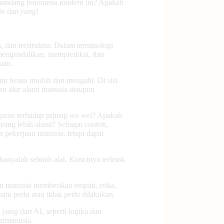
emandang fenomena modern ini? Apakah
in
dan
yang
!
, dan terstruktur. Dalam terminologi
mengendalikan, memprediksi, dan
uan.
tu terasa mudah dan mengalir. Di sisi
an alur alami manusia ataupun
aran terhadap prinsip
wu wei
? Apakah
yang lebih alami? Sebagai contoh,
 pekerjaan manusia, tetapi dapat
hanyalah sebuah alat. Kuncinya terletak
an manusia memberikan empati, etika,
u perlu atau tidak perlu dilakukan.
i
yang
dari AI, seperti logika dan
tarmanusia.