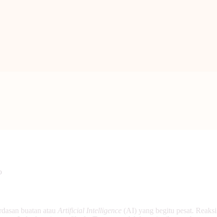
BERANDA
PENGENALAN TAO
BERITA
ARTIKEL
PUTI
GALERI
HUBUNGI KAMI
o
rdasan buatan atau
Artificial Intelligence
(AI) yang begitu pesat. Reaks