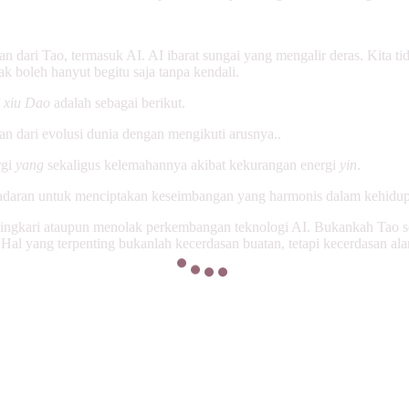
an dari Tao, termasuk AI. AI ibarat sungai yang mengalir deras. Kita 
k boleh hanyut begitu saja tanpa kendali.
i
xiu Dao
adalah sebagai berikut.
 dari evolusi dunia dengan mengikuti arusnya..
rgi
yang
sekaligus kelemahannya akibat kekurangan energi
yin
.
daran untuk menciptakan keseimbangan yang harmonis dalam kehidu
ngingkari ataupun menolak perkembangan teknologi AI. Bukankah Tao 
 Hal yang terpenting bukanlah kecerdasan buatan, tetapi kecerdasan al