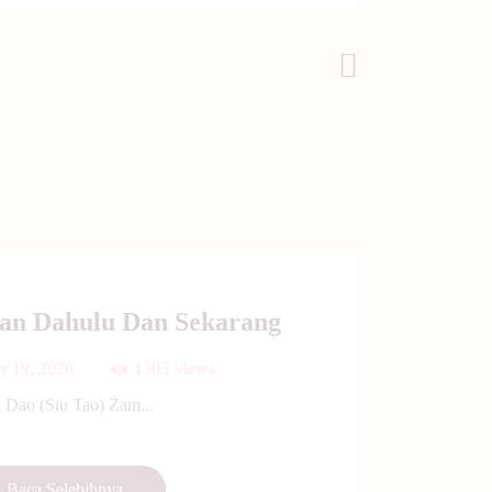
Post Selanjutnya
an Dahulu Dan Sekarang
r 19, 2020
1303
views
 Dao (Siu Tao) Zam...
Baca Selebihnya