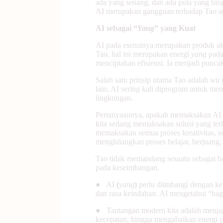
ada yang senang, dan ada pula yang bing
AI merupakan gangguan terhadap Tao at
AI sebagai “
Yang
” yang Kuat
AI pada esensinya merupakan produk akal 
Tao, hal ini merupakan energi
yang
pada
menciptakan efisiensi. Ia menjadi punca
Salah satu prinsip utama Tao adalah
wu 
lain, AI sering kali diprogram untuk m
lingkungan.
Pertanyaannya, apakah memaksakan AI u
kita sedang memaksakan solusi yang ter
memaksakan semua proses kreativitas, se
menghilangkan proses belajar, berjuang
Tao tidak memandang sesuatu sebagai bai
pada keseimbangan.
● AI
(
yang
)
perlu diimbangi dengan ke
dan rasa keindahan. AI mengetahui “bag
● Tantangan modern kita adalah menjaga
kecepatan, hingga mengabaikan energi
y