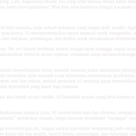
ung. Lalu, bagaimana filsafat Tao
yang telah berusia ribuan tahun m
au justru perwujudannya? Mari kita menelusurinya dengan kacamata
y
budi manusia, yaitu sebuah kekuatan yang sangat aktif, analitis, logis
 puncaknya. AI merepresentasikan hasrat manusia untuk mengetahui, 
k dari tindakan, perhitungan, dan ambisi untuk menaklukkan ketidaktah
wei
.
Wu wei
berarti bertindak selaras dengan alam sehingga segala sesua
emaksimalkan efisiensi secara optimal, terkadang tanpa mempertimbangk
ntuk menyelesaikan setiap masalah manusia justru merupakan pelangg
lalu terstruktur pada masalah yang sebenarnya memerlukan pendekatan 
perti seni dan tulisan, melalui generator AI memang dapat memudahkan
, dan bertumbuh yang alami bagi manusia.
k atau buruk secara mutlak. AI bukanlah sesuatu yang jahat karena ia 
bijaksanaan manusia (
yin
). AI memberikan data dan efisiensi, sedangk
aimana” melakukan sesuatu, tetapi manusia memahami “mengapa” sesuat
 keseimbangan ini. Jangan sampai kita terlalu bergantung pada energ
in
dalam diri kita sendiri, seperti intuisi, perenungan, dan hubungan an