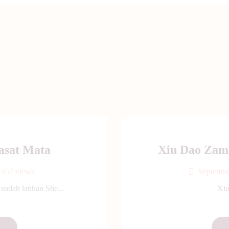
asat Mata
Xiu Dao Zam
457
views
Septembe
udah latihan She...
Xiu