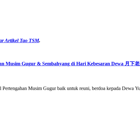
ar Artikel Tao TSM
.
han Musim Gugur & Sembahyang di Hari Kebesaran Dewa 月下老人
an Musim Gugur baik untuk reuni, berdoa kepada Dewa Yue La