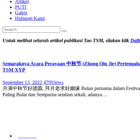
Artikel
PUTI
Galeri
Hubungi Kami
Untuk melihat seluruh artikel publikasi Tao TSM, silakan klik
Daft
Semaraknya Acara Perayaan 中秋节 (Zhong Qiu Jie) Pertenga
TSM XYP
September 13, 2022
479
Views
月满中秋节好团圆, 拜月老求好姻缘 Bulan purnama dalam Festival Pertengah
Paling Bulat dan Sempurna setahun sekali, adanya…
Beranda