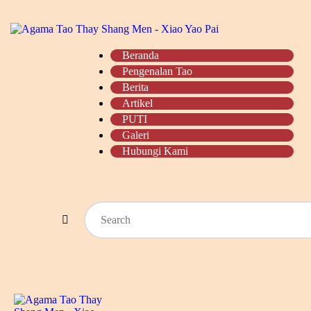
BERANDA
PENGENALAN TAO
Beranda
Pengenalan Tao
BERITA
Berita
Artikel
ARTIKEL
PUTI
Galeri
PUTI
Hubungi Kami
GALERI
HUBUNGI KAMI