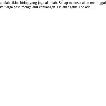
adalah siklus hidup yang juga alamiah. Setiap manusia akan meninggal
keluarga pasti mengalami kehilangan. Dalam agama Tao ada…
Beranda
Pengenalan Tao
Berita
Artikel
PUTI
Galeri
Hubungi Kami