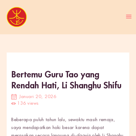
BERANDA
PENGENALAN TAO
BERITA
Bertemu Guru Tao yang
ARTIKEL
Rendah Hati, Li Shanghu Shifu
PUTI
GALERI
Januari 20, 2026
HUBUNGI KAMI
136
views
Beberapa puluh tahun lalu, sewaktu masih remaja,
saya mendapatkan hoki besar karena dapat
merasakan secara langsung di-
daoyin
oleh Li Shanghu