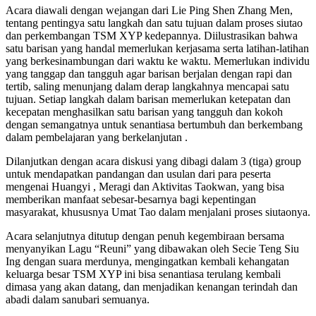
Acara diawali dengan wejangan dari Lie Ping Shen Zhang Men,
tentang pentingya satu langkah dan satu tujuan dalam proses siutao
dan perkembangan TSM XYP kedepannya. Diilustrasikan bahwa
satu barisan yang handal memerlukan kerjasama serta latihan-latihan
yang berkesinambungan dari waktu ke waktu. Memerlukan individu
yang tanggap dan tangguh agar barisan berjalan dengan rapi dan
tertib, saling menunjang dalam derap langkahnya mencapai satu
tujuan. Setiap langkah dalam barisan memerlukan ketepatan dan
kecepatan menghasilkan satu barisan yang tangguh dan kokoh
dengan semangatnya untuk senantiasa bertumbuh dan berkembang
dalam pembelajaran yang berkelanjutan .
Dilanjutkan dengan acara diskusi yang dibagi dalam 3 (tiga) group
untuk mendapatkan pandangan dan usulan dari para peserta
mengenai Huangyi , Meragi dan Aktivitas Taokwan, yang bisa
memberikan manfaat sebesar-besarnya bagi kepentingan
masyarakat, khususnya Umat Tao dalam menjalani proses siutaonya.
Acara selanjutnya ditutup dengan penuh kegembiraan bersama
menyanyikan Lagu “Reuni” yang dibawakan oleh Secie Teng Siu
Ing dengan suara merdunya, mengingatkan kembali kehangatan
keluarga besar TSM XYP ini bisa senantiasa terulang kembali
dimasa yang akan datang, dan menjadikan kenangan terindah dan
abadi dalam sanubari semuanya.