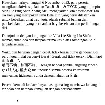
Keesokan harinya, tanggal 6 November 2022, para peserta
mengikuti aktivitas pelatihan Tao Jia Jian & TYCK yang dipimpin
oleh Lie Ping Shen Zhang Me , mengajarkan kita dasar-dasar Tao
Jia Jian yang merupakan Ilmu Bela Diri yang perlu dilestarikan
untuk kebaikan umat Tao, juga adalah sebagai bagian dari
pembekalan diri yang bermanfaat bagi kesehatan dan perlindungan
diri.
Dilanjutkan dengan kunjungan ke Villa Lie Shang Hu Shifu,
memanjatkan doa dan ucapan terima kasih atas bimbingan Shifu
tercinta selama ini.
Waktupun berjalan dengan cepat, tidak terasa bunyi genderang di
perut juga mulai berbunyi ibarat “Gerak tapi tidak gerak , Diam tapi
tidak diam”.
动而不动，静而不静。Dengan handal panitia langsung tancap
gas 服人心 服大众 meluncurlah semua peserta ke restoran
menyantap hidangan Sunda dengan lahapnya 👍🙏.
Peserta kembali ke daerahnya masing-masing membawa kenangan
terindah dan harapan kemajuan dengan perubahannya.