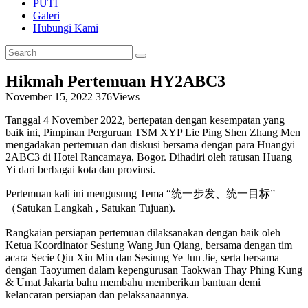
PUTI
Galeri
Hubungi Kami
Hikmah Pertemuan HY2ABC3
November 15, 2022
376
Views
Tanggal 4 November 2022, bertepatan dengan kesempatan yang
baik ini, Pimpinan Perguruan TSM XYP Lie Ping Shen Zhang Men
mengadakan pertemuan dan diskusi bersama dengan para Huangyi
2ABC3 di Hotel Rancamaya, Bogor. Dihadiri oleh ratusan Huang
Yi dari berbagai kota dan provinsi.
Pertemuan kali ini mengusung Tema “统一步发、统一目标”
（Satukan Langkah , Satukan Tujuan).
Rangkaian persiapan pertemuan dilaksanakan dengan baik oleh
Ketua Koordinator Sesiung Wang Jun Qiang, bersama dengan tim
acara Secie Qiu Xiu Min dan Sesiung Ye Jun Jie, serta bersama
dengan Taoyumen dalam kepengurusan Taokwan Thay Phing Kung
& Umat Jakarta bahu membahu memberikan bantuan demi
kelancaran persiapan dan pelaksanaannya.