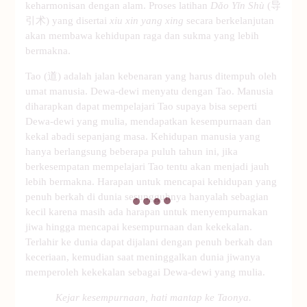
keharmonisan dengan alam. Proses latihan
Dǎo Yǐn Shù
(导
引术) yang disertai
xiu xin yang xing
secara berkelanjutan
akan membawa kehidupan raga dan sukma yang lebih
bermakna.
Tao (道) adalah jalan kebenaran yang harus ditempuh oleh
umat manusia. Dewa-dewi menyatu dengan Tao. Manusia
diharapkan dapat mempelajari Tao supaya bisa seperti
Dewa-dewi yang mulia, mendapatkan kesempurnaan dan
kekal abadi sepanjang masa. Kehidupan manusia yang
hanya berlangsung beberapa puluh tahun ini, jika
berkesempatan mempelajari Tao tentu akan menjadi jauh
lebih bermakna. Harapan untuk mencapai kehidupan yang
penuh berkah di dunia sesungguhnya hanyalah sebagian
kecil karena masih ada harapan untuk menyempurnakan
jiwa hingga mencapai kesempurnaan dan kekekalan.
Terlahir ke dunia dapat dijalani dengan penuh berkah dan
keceriaan, kemudian saat meninggalkan dunia jiwanya
memperoleh kekekalan sebagai Dewa-dewi yang mulia.
Kejar kesempurnaan, hati mantap ke Taonya.