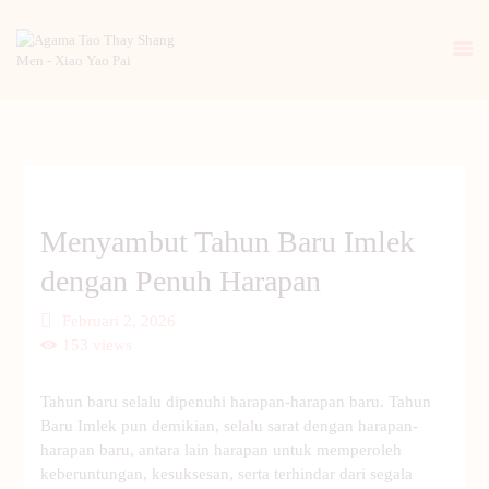
BERANDA
PENGENALAN TAO
BERITA
Menyambut Tahun Baru Imlek
ARTIKEL
dengan Penuh Harapan
PUTI
GALERI
Februari 2, 2026
HUBUNGI KAMI
153
views
Tahun baru selalu dipenuhi harapan-harapan baru. Tahun
Baru Imlek pun demikian, selalu sarat dengan harapan-
harapan baru, antara lain harapan untuk memperoleh
keberuntungan, kesuksesan, serta terhindar dari segala