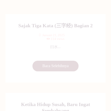
Sajak Tiga Kata (三字经) Bagian 2
Januari 21, 2025
114
views
曰水...
Baca Selebihnya
Ketika Hidup Susah, Baru Ingat
Sembahyang