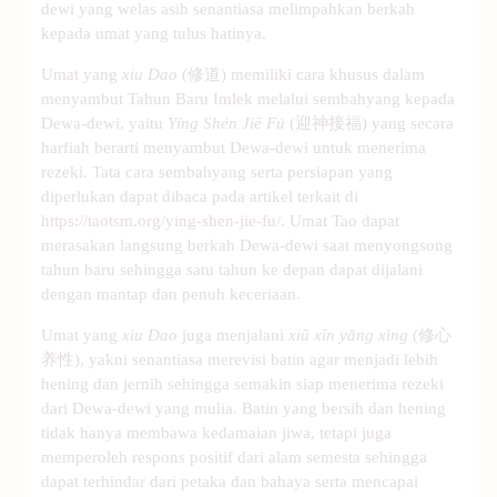
dewi yang welas asih senantiasa melimpahkan berkah
kepada umat yang tulus hatinya.
Umat yang
xiu Dao
(修道) memiliki cara khusus dalam
menyambut Tahun Baru Imlek melalui sembahyang kepada
Dewa-dewi, yaitu
Yíng Shén Jiē Fú
(迎神接福) yang secara
harfiah berarti menyambut Dewa-dewi untuk menerima
rezeki. Tata cara sembahyang serta persiapan yang
diperlukan dapat dibaca pada artikel terkait di
https://taotsm.org/ying-shen-jie-fu/
. Umat Tao dapat
merasakan langsung berkah Dewa-dewi saat menyongsong
tahun baru sehingga satu tahun ke depan dapat dijalani
dengan mantap dan penuh keceriaan.
Umat yang
xiu Dao
juga menjalani
xiū xīn yǎng xìng
(修心
养性), yakni senantiasa merevisi batin agar menjadi lebih
hening dan jernih sehingga semakin siap menerima rezeki
dari Dewa-dewi yang mulia. Batin yang bersih dan hening
tidak hanya membawa kedamaian jiwa, tetapi juga
memperoleh respons positif dari alam semesta sehingga
dapat terhindar dari petaka dan bahaya serta mencapai