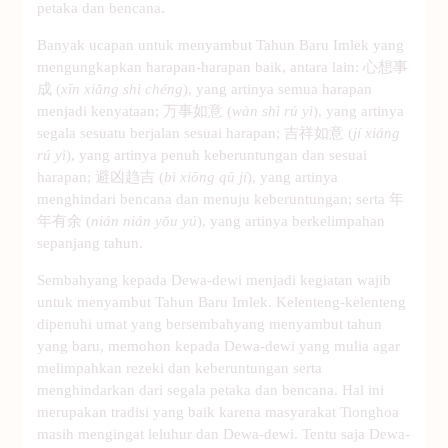
petaka dan bencana.
Banyak ucapan untuk menyambut Tahun Baru Imlek yang
mengungkapkan harapan-harapan baik, antara lain: 心想事
成 (
xīn xiǎng shì chéng
), yang artinya semua harapan
menjadi kenyataan; 万事如意 (
wàn shì rú yì
), yang artinya
segala sesuatu berjalan sesuai harapan; 吉祥如意 (
jí xiáng
rú yì
), yang artinya penuh keberuntungan dan sesuai
harapan; 避凶趋吉 (
bì xiōng qū jí
), yang artinya
menghindari bencana dan menuju keberuntungan; serta 年
年有余 (
nián nián yǒu yú
), yang artinya berkelimpahan
sepanjang tahun.
Sembahyang kepada Dewa-dewi menjadi kegiatan wajib
untuk menyambut Tahun Baru Imlek. Kelenteng-kelenteng
dipenuhi umat yang bersembahyang menyambut tahun
yang baru, memohon kepada Dewa-dewi yang mulia agar
melimpahkan rezeki dan keberuntungan serta
menghindarkan dari segala petaka dan bencana. Hal ini
merupakan tradisi yang baik karena masyarakat Tionghoa
masih mengingat leluhur dan Dewa-dewi. Tentu saja Dewa-