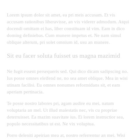
Lorem ipsum dolor sit amet, ea pri meis accusam. Et vis
accusam rationibus liberavisse, an vix viderer admodum. Atqui
docendi omittam ei has, liber constituam id vim. Eam in dico
doming definiebas. Cum munere impetus et. Ne nam simul
oblique alterum, pri solet omnium id, usu an munere.
Sit eu facer soluta fuisset us magna mazimid
Ne fugit essent persequeris sed. Qui dico dicam sadipscing no.
Ius posse omnes eleifend ne, no sea amet oblique. Mea in wisi
utinam facilisi. Eu omnes nonumes reformidans sit, et eam
aperiam pertinacia.
Te posse nostro labores pri, agam audire eu mei, natum
voluptaria an mel. Ut illud maiestatis nec, vis cu propriae
deterruisset. Ea mazim suavitate ius. Ei lorem instructior sea,
populo necessitatibus ut est. Ne vix voluptua.
Porro deleniti apeirian mea at, nostro referrentur an mei. Wisi