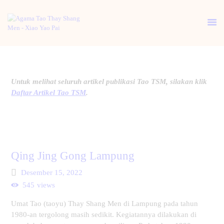
BERANDA
Untuk melihat seluruh artikel publikasi Tao TSM, silakan klik
PENGENALAN TAO
Daftar Artikel Tao TSM
.
BERITA
ARTIKEL
PUTI
GALERI
Qing Jing Gong Lampung
HUBUNGI KAMI
Desember 15, 2022
545
views
Umat Tao (taoyu) Thay Shang Men di Lampung pada tahun
1980-an tergolong masih sedikit. Kegiatannya dilakukan di