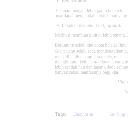
Berpikir positif
Tekanan menjadi lebih parah ketika kita
agar dapat mengendalikan tekanan yang 
Lakukan meditasi Tao (
jing zuo
).
Meditasi membuat pikiran lebih tenang
Beruntung sekali kita dapat belajar Ilmu
Shen
) yang selalu setia mendengarkan c
menjadi lebih tenang dan relaks, mensta
menghimpun kekuatan-kekuatan yang terp
lebih rendah hati dan lapang dada sehin
banyak sekali manfaatnya bagi kita!
Hidup
S
Tags:
Daoyinshu
Tao Ying 