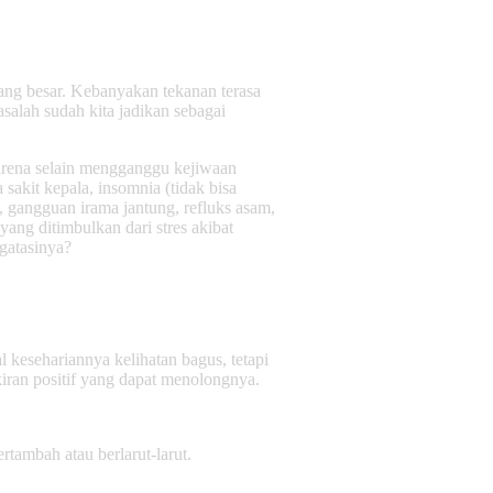
yang besar. Kebanyakan tekanan terasa
alah sudah kita jadikan sebagai
 karena selain mengganggu kejiwaan
 sakit kepala, insomnia (tidak bisa
), gangguan irama jantung, refluks asam,
yang ditimbulkan dari stres akibat
ngatasinya?
 kesehariannya kelihatan bagus, tetapi
iran positif yang dapat menolongnya.
tambah atau berlarut-larut.