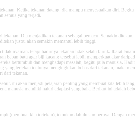
tekanan. Ketika tekanan datang, dia mampu menyesuaikan diri. Begitu p
n semua yang terjadi.
i tekanan. Dia menjadikan tekanan sebagai pemacu. Semakin ditekan, d
 ditekan justru akan semakin memantul lebih tinggi.
idak nyaman, tetapi hadirnya tekanan tidak selalu buruk. Ibarat tanam
n beban batu agar biji kacang tersebut lebih memperkuat akar daripad
 mereka bertumbuh dan menghadapi masalah, begitu pula manusia. Hadi
Orang yang tertekan tentunya menginginkan bebas dari tekanan, maka mer
i dari tekanan.
rsebut, itu akan menjadi pelajaran penting yang membuat kita lebih t
ena manusia memiliki naluri adaptasi yang baik. Berikut ini adalah beb
pit (membuat kita tertekan), temukan dahulu sumbernya. Dengan meng