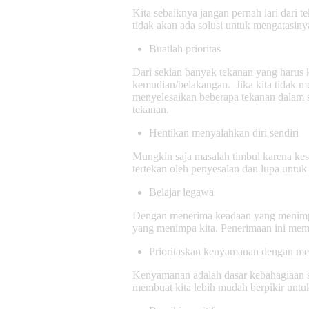
Kita sebaiknya jangan pernah lari dari 
tidak akan ada solusi untuk mengatasiny
Buatlah prioritas
Dari sekian banyak tekanan yang harus k
kemudian/belakangan. Jika kita tidak me
menyelesaikan beberapa tekanan dalam 
tekanan.
Hentikan menyalahkan diri sendiri
Mungkin saja masalah timbul karena kesa
tertekan oleh penyesalan dan lupa untu
Belajar legawa
Dengan menerima keadaan yang menimpa k
yang menimpa kita. Penerimaan ini membua
Prioritaskan kenyamanan dengan me
Kenyamanan adalah dasar kebahagiaan ses
membuat kita lebih mudah berpikir untuk