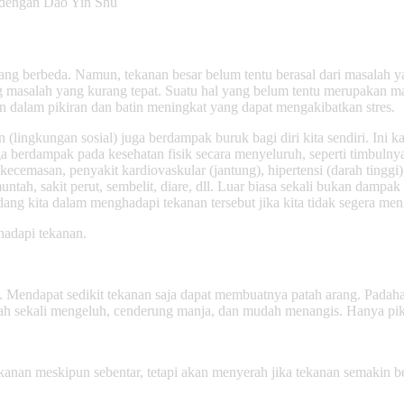
dengan Dao Yin Shu
yang berbeda. Namun, tekanan besar belum tentu berasal dari masalah 
 masalah yang kurang tepat. Suatu hal yang belum tentu merupakan mas
 dalam pikiran dan batin meningkat yang dapat mengakibatkan stres.
 (lingkungan sosial) juga berdampak buruk bagi diri kita sendiri. Ini
uga berdampak pada kesehatan fisik secara menyeluruh, seperti timbulnya
kecemasan, penyakit kardiovaskular (jantung), hipertensi (darah tinggi
tah, sakit perut, sembelit, diare, dll. Luar biasa sekali bukan dampak 
ndang kita dalam menghadapi tekanan tersebut jika kita tidak segera me
hadapi tekanan.
n. Mendapat sedikit tekanan saja dapat membuatnya patah arang. Padahal
dah sekali mengeluh, cenderung manja, dan mudah menangis. Hanya pik
anan meskipun sebentar, tetapi akan menyerah jika tekanan semakin ber