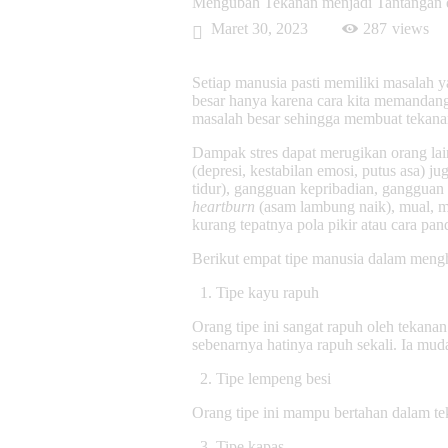
Mengubah Tekanan menjadi Tantangan 
Maret 30, 2023
287
views
Setiap manusia pasti memiliki masalah 
besar hanya karena cara kita memandang
masalah besar sehingga membuat tekanan
Dampak stres dapat merugikan orang lain
(depresi, kestabilan emosi, putus asa) j
tidur), gangguan kepribadian, gangguan 
heartburn
(asam lambung naik), mual, mun
kurang tepatnya pola pikir atau cara pa
Berikut empat tipe manusia dalam meng
Tipe kayu rapuh
Orang tipe ini sangat rapuh oleh tekana
sebenarnya hatinya rapuh sekali. Ia mu
Tipe lempeng besi
Orang tipe ini mampu bertahan dalam tek
Tipe kapas