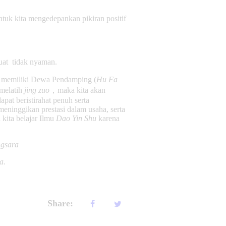
ntuk kita mengedepankan pikiran positif
buat tidak nyaman.
 memiliki Dewa Pendamping (
Hu Fa
 melatih
jing zuo
，maka kita akan
pat beristirahat penuh serta
ninggikan prestasi dalam usaha, serta
 kita belajar Ilmu
Dao Yin Shu
karena
ngsara
a.
Share: