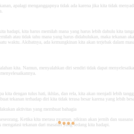
tekanan, apalagi menganggapnya tidak ada karena jika kita tidak menyad
a.
ita hadapi, kita harus memilah mana yang harus lebih dahulu kita tang
milah atau tidak tahu mana yang harus didahulukan, maka tekanan akan 
satu waktu. Akibatnya, ada kemungkinan kita akan terjebak dalam ma
lahan kita. Namun, menyalahkan diri sendiri tidak dapat menyelesaika
k menyelesaikannya.
ita dengan tulus hati, ikhlas, dan rela, kita akan menjadi lebih tan
t tekanan terhadap diri kita tidak terasa besar karena yang lebih besa
lakukan aktivitas yang membuat bahagia
eorang. Ketika kita merasa nyaman, pikiran akan jernih dan suasana h
 mengatasi tekanan dari masalah yang sedang kita hadapi.