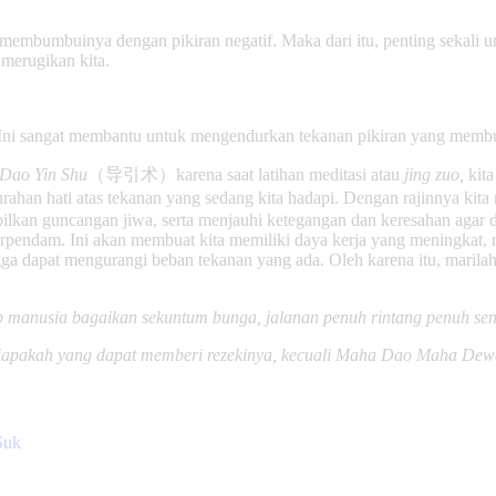
 membumbuinya dengan pikiran negatif. Maka dari itu, penting sekali u
merugikan kita.
. Ini sangat membantu untuk mengendurkan tekanan pikiran yang mem
Dao Yin Shu
（导引术）karena saat latihan meditasi atau
jing zuo,
kita
urahan hati atas tekanan yang sedang kita hadapi. Dengan rajinnya kita
bilkan guncangan jiwa, serta menjauhi ketegangan dan keresahan agar da
endam. Ini akan membuat kita memiliki daya kerja yang meningkat, me
gga dapat mengurangi beban tekanan yang ada. Oleh karena itu, marilah
 manusia bagaikan sekuntum bunga, jalanan penuh rintang penuh se
iapakah yang dapat memberi rezekinya, kecuali Maha Dao Maha Dew
Suk