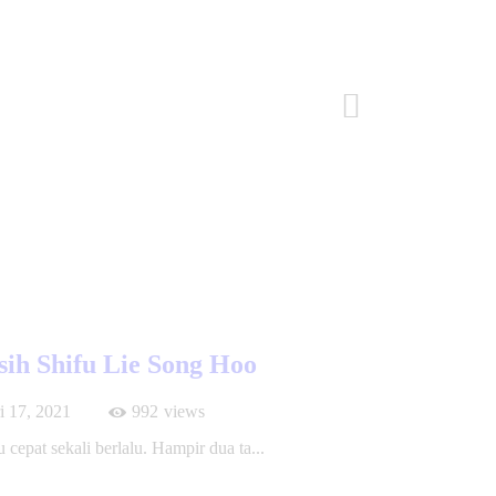
Post Selanjutnya
ih Shifu Lie Song Hoo
i 17, 2021
992
views
 cepat sekali berlalu. Hampir dua ta...