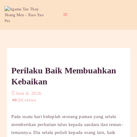
BERANDA
PENGENALAN TAO
BERITA
Perilaku Baik Membuahkan
ARTIKEL
PUTI
Kebaikan
GALERI
Juni 4, 2026
HUBUNGI KAMI
26
views
Pada suatu hari hiduplah seorang paman yang selalu
memberikan perhatian tulus kepada saudara dan teman-
temannya. Dia selalu peduli kepada orang lain, baik