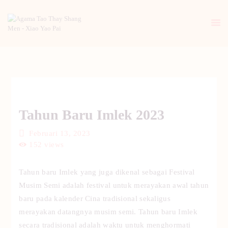
BERANDA
PENGENALAN TAO
BERITA
Tahun Baru Imlek 2023
ARTIKEL
PUTI
Februari 13, 2023
152
views
GALERI
HUBUNGI KAMI
Tahun baru Imlek yang juga dikenal sebagai Festival
Musim Semi adalah festival untuk merayakan awal tahun
baru pada kalender Cina tradisional sekaligus
merayakan datangnya musim semi. Tahun baru Imlek
secara tradisional adalah waktu untuk menghormati