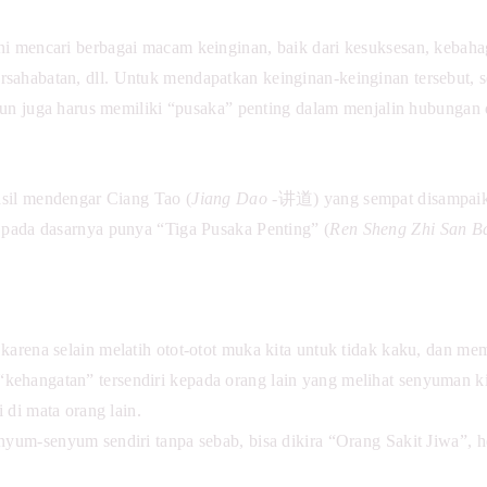
i mencari berbagai macam keinginan, baik dari kesuksesan, kebahag
ahabatan, dll. Untuk mendapatkan keinginan-keinginan tersebut, se
i pun juga harus memiliki “pusaka” penting dalam menjalin hubungan
hasil mendengar Ciang Tao (
Jiang Dao
-讲道) yang sempat disampaika
 pada dasarnya punya “Tiga Pusaka Penting” (
Ren Sheng Zhi San B
karena selain melatih otot-otot muka kita untuk tidak kaku, dan mem
ehangatan” tersendiri kepada orang lain yang melihat senyuman k
i di mata orang lain.
enyum-senyum sendiri tanpa sebab, bisa dikira “Orang Sakit Jiwa”