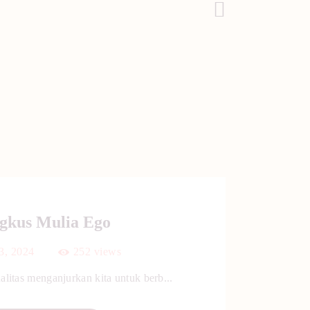
Post Selanjutnya
gkus Mulia Ego
23, 2024
252
views
alitas menganjurkan kita untuk berb...