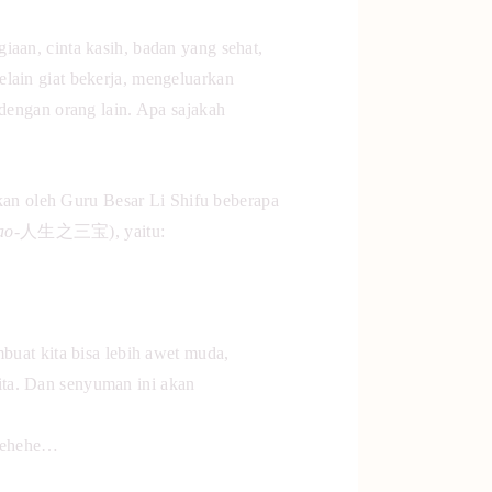
iaan, cinta kasih, badan yang sehat,
lain giat bekerja, mengeluarkan
 dengan orang lain. Apa sajakah
n oleh Guru Besar Li Shifu beberapa
ao
-人生之三宝), yaitu:
buat kita bisa lebih awet muda,
ita. Dan senyuman ini akan
, hehehe…