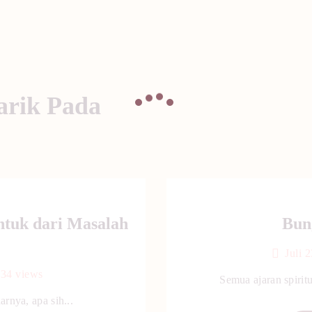
arik Pada
ntuk dari Masalah
Bun
Juli 
134
views
Semua ajaran spiritu
arnya, apa sih...