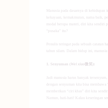
Manusia pada dasarnya di kehidupan in
kekayaan, kemakmuran, nama baik, pers
modal berupa materi, diri kita sendir
“pusaka” itu?
Penulis teringat pada sebuah catatan 
tahun silam. Dalam hidup ini, manusia
1. Senyuman (
Wei xiao
微笑):
Jadi manusia harus banyak tersenyum, 
dengan senyuman kita bisa membawa “k
memberikan “ciri khas” diri kita sendir
Namun, hati-hati! Kalau keseringan s