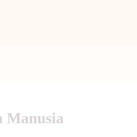
BERANDA
PENGENALAN TAO
BERITA
ARTIKEL
PUTI
GALERI
HUBUNGI KAMI
a Manusia