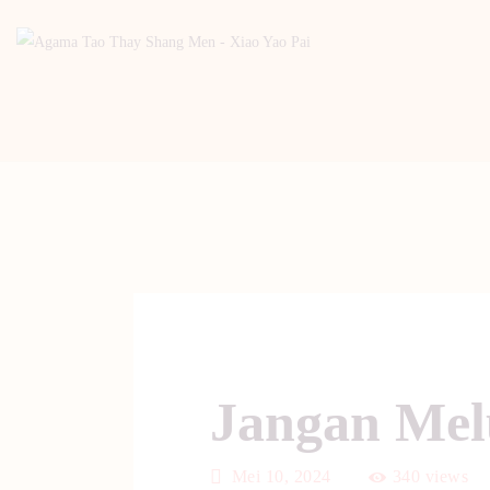
Jangan Mel
Mei 10, 2024
340
views