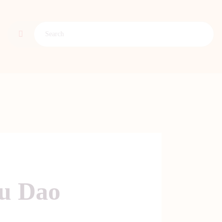
iu Dao