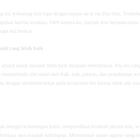
 ini, terkadang kita lupa dengan tujuan awal
xiu Dao
kita. Tertimb
rlupakan karena keadaan. Oleh karena itu, marilah kita bersama-sama
apa hal berikut.
adi yang lebih baik
 adalah untuk menjadi lebih baik daripada sebelumnya.
Xiu xin yan
i
memperbaiki diri mulai dari fisik, hati, pikiran, dan pemahaman te
kita dengan menitikberatkan pada kesadaran diri karena tidak ada yan
k mengisi kekosongan batin, menjernihkan kembali pikiran kita, ser
k berdaya atas masalah kehidupan. Menemukan ajaran agama yang s