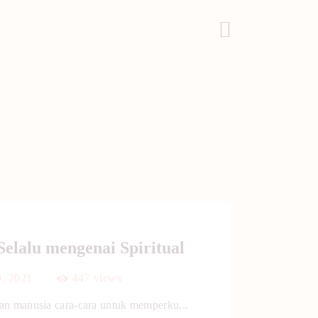
Post Selanjutnya
Selalu mengenai Spiritual
9, 2021
447
views
an manusia cara-cara untuk memperku...