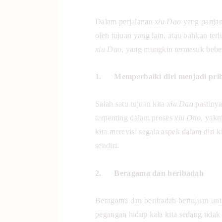
Dalam perjalanan
xiu Dao
yang panjang
oleh tujuan yang lain, atau bahkan te
xiu Dao
, yang mungkin termasuk beber
1.
Memperbaiki diri menjadi prib
Salah satu tujuan kita
xiu Dao
pastinya
terpenting dalam proses
xiu Dao
, yakn
kita merevisi segala aspek dalam diri 
sendiri.
2.
Beragama dan beribadah
Beragama dan beribadah bertujuan untu
pegangan hidup kala kita sedang tida