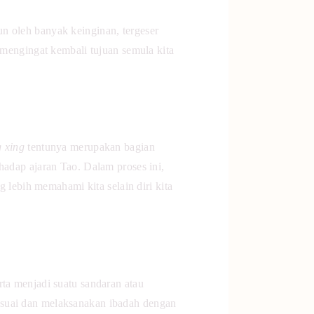
un oleh banyak keinginan, tergeser
 mengingat kembali tujuan semula kita
g xing
tentunya merupakan bagian
rhadap ajaran Tao. Dalam proses ini,
g lebih memahami kita selain diri kita
ta menjadi suatu sandaran atau
esuai dan melaksanakan ibadah dengan