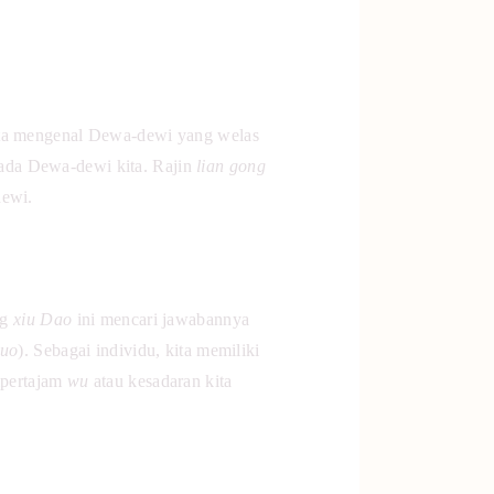
kita mengenal Dewa-dewi yang welas
epada Dewa-dewi kita. Rajin
lian gong
dewi.
ng
xiu Dao
ini mencari jawabannya
zuo
). Sebagai individu, kita memiliki
mpertajam
wu
atau kesadaran kita