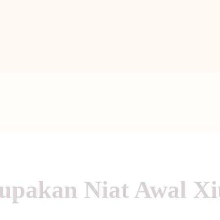
BERANDA
PENGENALAN TAO
BERITA
ARTIKEL
PUTI
GALERI
HUBUNGI KAMI
upakan Niat Awal X