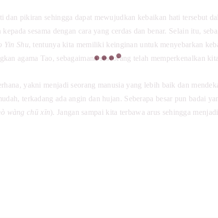
 dan pikiran sehingga dapat mewujudkan kebaikan hati tersebut da
 kepada sesama dengan cara yang cerdas dan benar. Selain itu, seb
 Yin Shu
, tentunya kita memiliki keinginan untuk menyebarkan keb
gkan agama Tao, sebagaimana seseorang telah memperkenalkan kita
erhana, yakni menjadi seorang manusia yang lebih baik dan mende
dah, terkadang ada angin dan hujan. Seberapa besar pun badai yang
ò wàng chū xīn
). Jangan sampai kita terbawa arus sehingga menjad