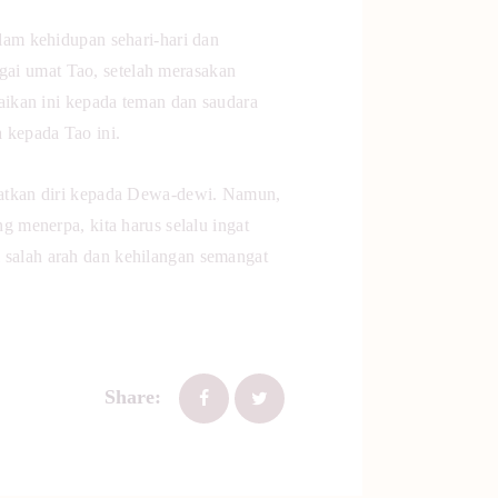
lam kehidupan sehari-hari dan
agai umat Tao, setelah merasakan
aikan ini kepada teman dan saudara
 kepada Tao ini.
katkan diri kepada Dewa-dewi. Namun,
 menerpa, kita harus selalu ingat
i salah arah dan kehilangan semangat
Share: