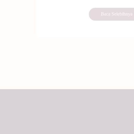
Baca Selebihnya