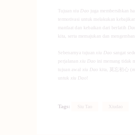
Tujuan
xiu Dao
juga membersihkan hati
termotivasi untuk melakukan kebajikan
manfaat dan kebaikan dari berlatih
Dao
kita, serta memajukan dan mengemban
Sebenarnya tujuan
xiu Dao
sangat sed
perjalanan
xiu Dao
ini memang tidak mu
tujuan awal
xiu Dao
kita, 莫忘初心 (
m
untuk
xiu Dao
!
Tags:
Siu Tao
Xiudao