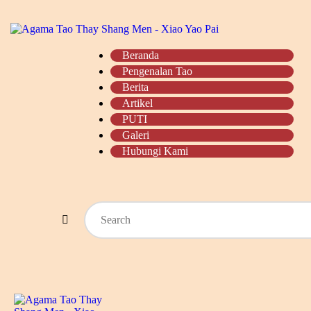
BERANDA
PENGENALAN TAO
Beranda
Pengenalan Tao
BERITA
Berita
Artikel
ARTIKEL
PUTI
Galeri
PUTI
Hubungi Kami
GALERI
HUBUNGI KAMI