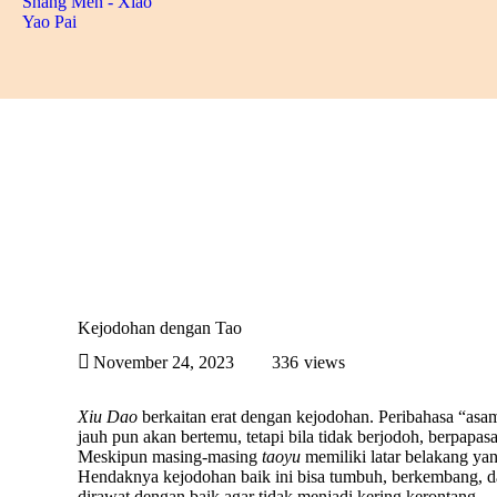
Kejodohan dengan Tao
November 24, 2023
336
views
Xiu Dao
berkaitan erat dengan kejodohan. Peribahasa “asa
jauh pun akan bertemu, tetapi bila tidak berjodoh, berpapa
Meskipun masing-masing
taoyu
memiliki latar belakang ya
Hendaknya kejodohan baik ini bisa tumbuh, berkembang, dan
dirawat dengan baik agar tidak menjadi kering kerontang.