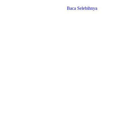
Baca Selebihnya
Beranda
Pengenalan Tao
Berita
Artikel
PUTI