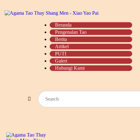
BERANDA
PENGENALAN TAO
Beranda
Pengenalan Tao
BERITA
Berita
Artikel
ARTIKEL
PUTI
Galeri
PUTI
Hubungi Kami
GALERI
HUBUNGI KAMI