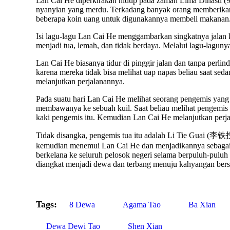
Lan Cai He diperkirakan hidup pada zaman Lima Dinasti (
nyanyian yang merdu. Terkadang banyak orang memberikan
beberapa koin uang untuk digunakannya membeli makanan. 
Isi lagu-lagu Lan Cai He menggambarkan singkatnya jalan k
menjadi tua, lemah, dan tidak berdaya. Melalui lagu-lagu
Lan Cai He biasanya tidur di pinggir jalan dan tanpa perl
karena mereka tidak bisa melihat uap napas beliau saat sed
melanjutkan perjalanannya.
Pada suatu hari Lan Cai He melihat seorang pengemis yang 
membawanya ke sebuah kuil. Saat beliau melihat pengemis 
kaki pengemis itu. Kemudian Lan Cai He melanjutkan perj
Tidak disangka, pengemis tua itu adalah Li Tie Guai (李铁拐
kemudian menemui Lan Cai He dan menjadikannya sebagai m
berkelana ke seluruh pelosok negeri selama berpuluh-puluh
diangkat menjadi dewa dan terbang menuju kahyangan bers
Tags:
8 Dewa
Agama Tao
Ba Xian
Dewa Dewi Tao
Shen Xian