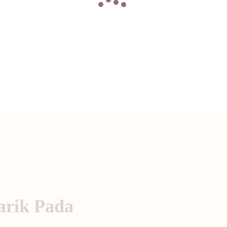
arik Pada