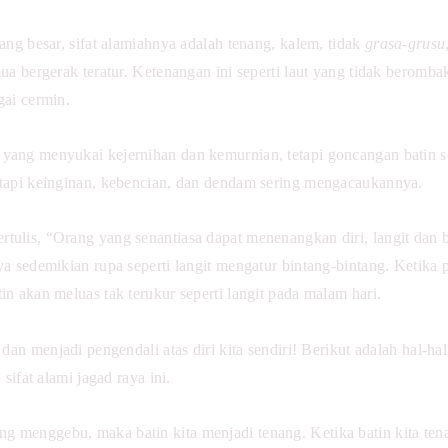
ang besar, sifat alamiahnya adalah tenang, kalem, tidak
grasa-grusu
ua bergerak teratur. Ketenangan ini seperti laut yang tidak beromb
gai cermin.
ang menyukai kejernihan dan kemurnian, tetapi goncangan batin s
tapi keinginan, kebencian, dan dendam sering mengacaukannya.
ulis, “Orang yang senantiasa dapat menenangkan diri, langit dan
 sedemikian rupa seperti langit mengatur bintang-bintang. Ketika p
n akan meluas tak terukur seperti langit pada malam hari.
an menjadi pengendali atas diri kita sendiri! Berikut adalah hal-hal
sifat alami jagad raya ini.
g menggebu, maka batin kita menjadi tenang. Ketika batin kita ten