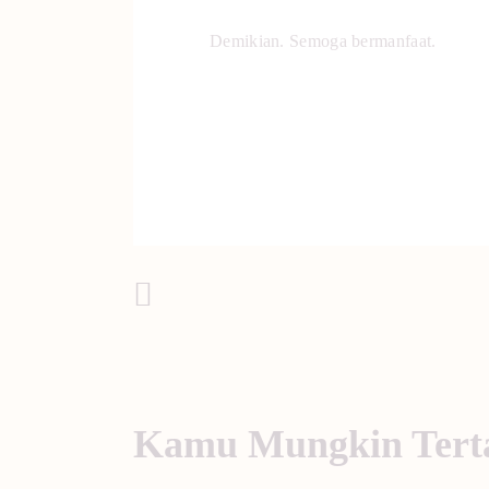
Demikian. Semoga bermanfaat.
Post Sebelumnya
Kamu Mungkin Tert