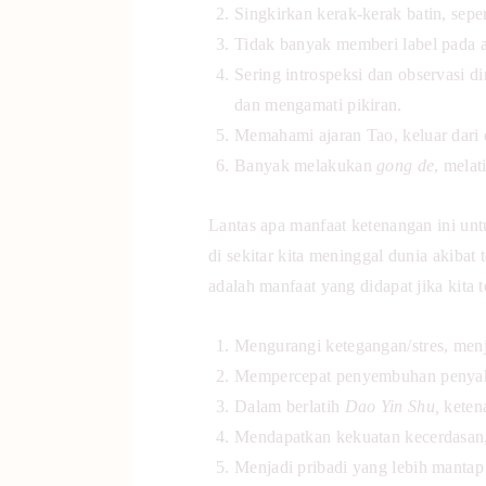
Singkirkan kerak-kerak batin, sepe
Tidak banyak memberi label pada a
Sering introspeksi dan observasi d
dan mengamati pikiran.
Memahami ajaran Tao, keluar dari d
Banyak melakukan
gong de
, melat
Lantas apa manfaat ketenangan ini unt
di sekitar kita meninggal dunia akibat
adalah manfaat yang didapat jika kita 
Mengurangi ketegangan/stres, menj
Mempercepat penyembuhan penyak
Dalam berlatih
Dao Yin Shu,
keten
Mendapatkan kekuatan kecerdasan, k
Menjadi pribadi yang lebih mantap