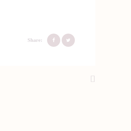
Share:
Post Selanjutnya