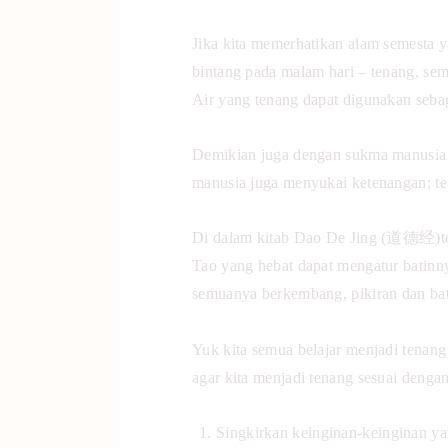
Jika kita memerhatikan alam semesta y
bintang pada malam hari – tenang, sem
Air yang tenang dapat digunakan seba
Demikian juga dengan sukma manusia y
manusia juga menyukai ketenangan; te
Di dalam kitab Dao De Jing (道德经)tert
Tao yang hebat dapat mengatur batinnya
semuanya berkembang, pikiran dan bati
Yuk kita semua belajar menjadi tenang d
agar kita menjadi tenang sesuai dengan 
Singkirkan keinginan-keinginan yan