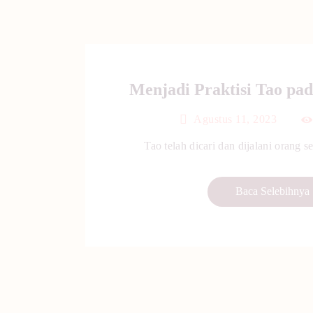
Menjadi Praktisi Tao pa
Agustus 11, 2023
Tao telah dicari dan dijalani orang se
Baca Selebihnya