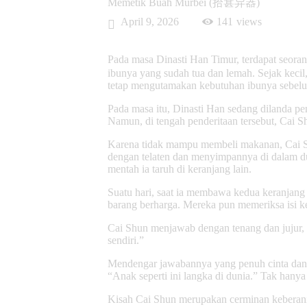
Memetik Buah Murbei (拾葚异器)
April 9, 2026
141
views
Pada masa Dinasti Han Timur, terdapat seor
ibunya yang sudah tua dan lemah. Sejak kecil
tetap mengutamakan kebutuhan ibunya sebelum
Pada masa itu, Dinasti Han sedang dilanda p
Namun, di tengah penderitaan tersebut, Cai S
Karena tidak mampu membeli makanan, Cai Shu
dengan telaten dan menyimpannya di dalam du
mentah ia taruh di keranjang lain.
Suatu hari, saat ia membawa kedua keranjan
barang berharga. Mereka pun memeriksa isi k
Cai Shun menjawab dengan tenang dan jujur, 
sendiri.”
Mendengar jawabannya yang penuh cinta dan ba
“Anak seperti ini langka di dunia.” Tak ha
Kisah Cai Shun merupakan cerminan keberania