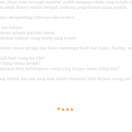
minta, tetapi tetap menjaga martabat sambil mengupayakan yang terbai
 untuk dirinya sendiri menjadi lambang pengorbanan tanpa pamrih.
annya mengandung beberapa nilai berikut.
n dan bahaya.
tian sebagai prioritas utama.
embutkan bahkan orang-orang yang kejam.
p dalam situasi perang atau harus memungut buah dari hutan. Namun, se
aik bagi orang tua kita?
 hidup terasa sempit?
amanan demi kebahagiaan orang yang berjasa dalam hidup kita?
ang lembut dan niat yang kuat dalam menjalani bakti kepada orang tua.