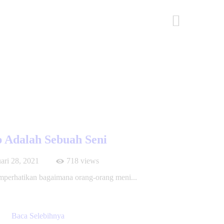
Post Selanjutnya
 Adalah Sebuah Seni
ari 28, 2021
718
views
mperhatikan bagaimana orang-orang meni...
Baca Selebihnya