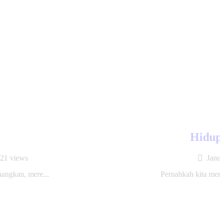
Hidup
21
views
Janu
nangkan, mere...
Pernahkah kita me