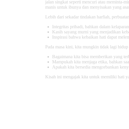
jalan singkat seperti mencuri atau meminta-
manis untuk ibunya dan menyisakan yang asam
Lebih dari sekadar tindakan harfiah, perbuat
Integritas pribadi, bahkan dalam kelapara
Kasih sayang murni yang menjadikan kebak
Inspirasi bahwa kebaikan hati dapat mel
Pada masa kini, kita mungkin tidak lagi hidu
Bagaimana kita bisa memberikan yang terb
Mampukah kita menjaga etika, bahkan saat
Apakah kita bersedia mengorbankan keny
Kisah ini mengajak kita untuk memiliki hati y