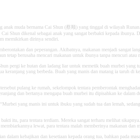
ang anak muda bernama Cai Shun (蔡顺) yang tinggal di wilayah Runan.
, Cai Shun dikenal sebagai anak yang sangat berbakti kepada ibunya. 
 memikirkan dirinya sendiri.
emberontakan dan peperangan. Akibatnya, makanan menjadi sangat langk
hun tetap berusaha mencari makanan untuk ibunya tanpa mencuri atau 
n pergi ke hutan dan ladang liar untuk memetik buah murbei yang tu
a keranjang yang berbeda. Buah yang manis dan matang ia taruh di k
g tersebut pulang ke rumah, sekelompok tentara pemberontak mengha
eranjang dan bertanya mengapa buah murbei itu dipisahkan ke dalam d
“Murbei yang manis ini untuk ibuku yang sudah tua dan lemah, sedan
kti itu, para tentara terdiam. Mereka sangat terharu melihat sikapnya.
nya membiarkannya lewat, para tentara malah memberinya makanan dan
n dalam kebajikan dan kesetiaan kepada orang tua, bahkan pada masa-