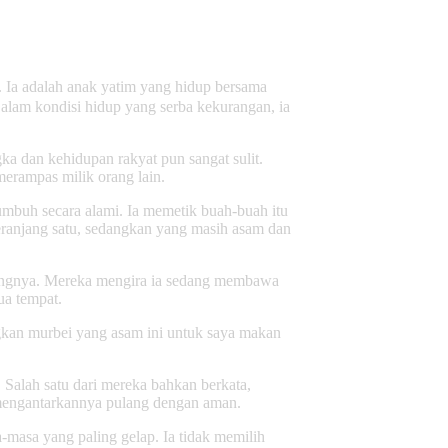
 Ia adalah anak yatim yang hidup bersama
Dalam kondisi hidup yang serba kekurangan, ia
a dan kehidupan rakyat pun sangat sulit.
merampas milik orang lain.
mbuh secara alami. Ia memetik buah-buah itu
eranjang satu, sedangkan yang masih asam dan
dangnya. Mereka mengira ia sedang membawa
ua tempat.
gkan murbei yang asam ini untuk saya makan
 Salah satu dari mereka bahkan berkata,
 mengantarkannya pulang dengan aman.
masa yang paling gelap. Ia tidak memilih