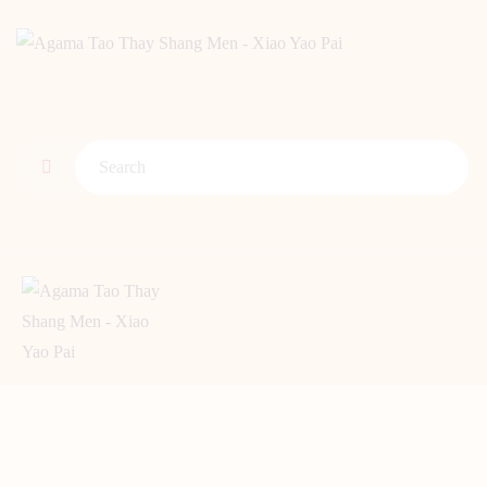
BERANDA
PENGENALAN TAO
BERITA
ARTIKEL
PUTI
GALERI
HUBUNGI KAMI