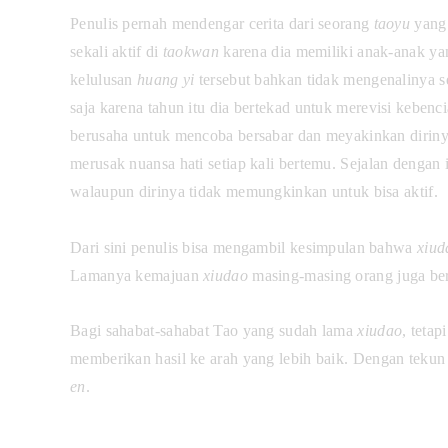
Penulis pernah mendengar cerita dari seorang
taoyu
yang 
sekali aktif di
taokwan
karena dia memiliki anak-anak ya
kelulusan
huang yi
tersebut bahkan tidak mengenalinya s
saja karena tahun itu dia bertekad untuk merevisi kebenci
berusaha untuk mencoba bersabar dan meyakinkan dirinya 
merusak nuansa hati setiap kali bertemu. Sejalan dengan
walaupun dirinya tidak memungkinkan untuk bisa aktif.
Dari sini penulis bisa mengambil kesimpulan bahwa
xiu
Lamanya kemajuan
xiudao
masing-masing orang juga ber
Bagi sahabat-sahabat Tao yang sudah lama
xiudao
, teta
memberikan hasil ke arah yang lebih baik. Dengan tekun 
en
.