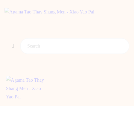
BERANDA
PENGENALAN TAO
BERITA
ARTIKEL
PUTI
GALERI
HUBUNGI KAMI