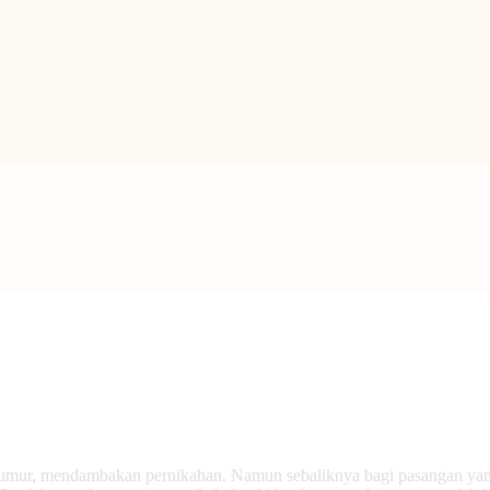
BERANDA
PENGENALAN TAO
BERITA
ARTIKEL
PUTI
GALERI
HUBUNGI KAMI
mur, mendambakan pernikahan. Namun sebaliknya bagi pasangan yang 