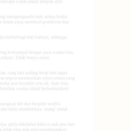
eberapa waktu mulai tampak sifat
yang mempengaruhi otak antara kedua
aan itulah yang membuat pemikiran dan
an melindungi dari bahaya, sehingga
ing berkumpul dengan para wanita lain,
nikasi. Tidak hanya untuk
n, sang istri sedang kesal dan ingin
ami segera memberikan solusi-solusi yang
mereka pun berakhir cekcok. Atau bisa
 kebutuhan wanita untuk berkomunikasi
ngkan diri dan berpikir sendiri.
 dan tidak memberinya ‘ruang’ untuk
nya, perlu diketahui bahwa otak pria dan
a tidak bisa pula pria mengharapkan