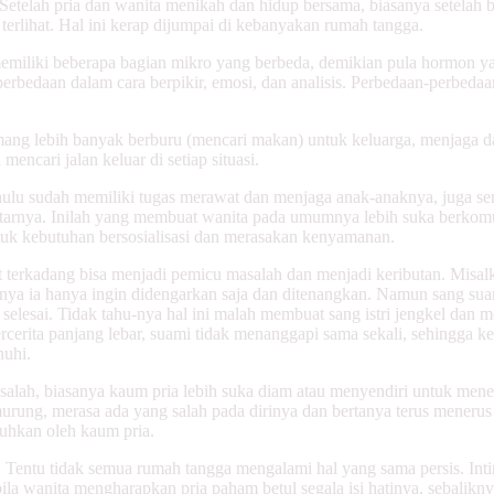
elah pria dan wanita menikah dan hidup bersama, biasanya setelah b
terlihat. Hal ini kerap dijumpai di kebanyakan rumah tangga.
memiliki beberapa bagian mikro yang berbeda, demikian pula hormon 
 perbedaan dalam cara berpikir, emosi, dan analisis. Perbedaan-perbed
ang lebih banyak berburu (mencari makan) untuk keluarga, menjaga d
ncari jalan keluar di setiap situasi.
lu sudah memiliki tugas merawat dan menjaga anak-anaknya, juga ser
arnya. Inilah yang membuat wanita pada umumnya lebih suka berkomu
tuk kebutuhan bersosialisasi dan merasakan kenyamanan.
terkadang bisa menjadi pemicu masalah dan menjadi keributan. Misalka
narnya ia hanya ingin didengarkan saja dan ditenangkan. Namun sang su
selesai. Tidak tahu-nya hal ini malah membuat sang istri jengkel dan 
 bercerita panjang lebar, suami tidak menanggapi sama sekali, sehingga
nuhi.
alah, biasanya kaum pria lebih suka diam atau menyendiri untuk menena
urung, merasa ada yang salah pada dirinya dan bertanya terus menerus
uhkan oleh kaum pria.
a. Tentu tidak semua rumah tangga mengalami hal yang sama persis. Inti
la wanita mengharapkan pria paham betul segala isi hatinya, sebalikny