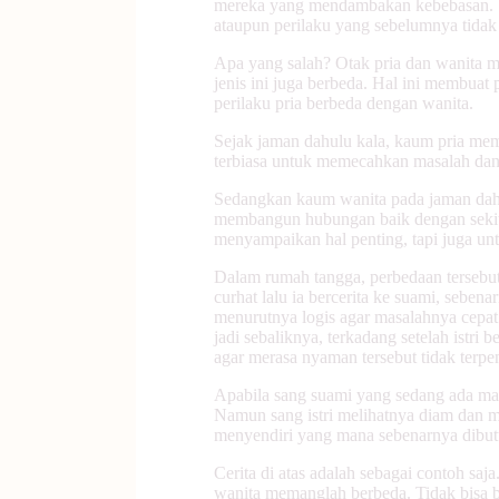
mereka yang mendambakan kebebasan. Set
ataupun perilaku yang sebelumnya tidak 
Apa yang salah? Otak pria dan wanita 
jenis ini juga berbeda. Hal ini membuat
perilaku pria berbeda dengan wanita.
Sejak jaman dahulu kala, kaum pria mem
terbiasa untuk memecahkan masalah dan me
Sedangkan kaum wanita pada jaman dahu
membangun hubungan baik dengan sekit
menyampaikan hal penting, tapi juga un
Dalam rumah tangga, perbedaan tersebut 
curhat lalu ia bercerita ke suami, sebe
menurutnya logis agar masalahnya cepat 
jadi sebaliknya, terkadang setelah istri
agar merasa nyaman tersebut tidak terpe
Apabila sang suami yang sedang ada mas
Namun sang istri melihatnya diam dan m
menyendiri yang mana sebenarnya dibut
Cerita di atas adalah sebagai contoh saj
wanita memanglah berbeda. Tidak bisa bi