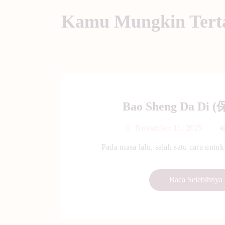
Kamu Mungkin Tert
Bao Sheng Da Di
November 11, 2025
Pada masa lalu, salah satu cara untuk 
Baca Selebihnya