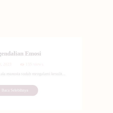
gendalian Emosi
8, 2023
155
views
ala manusia sudah mengalami kesulit...
Baca Selebihnya