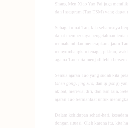
Shang Men Xiao Yao Pai juga memili
dan Instagram (Tao TSM) yang dapat 
Sebagai umat Tao, kita seharusnya berp
dapat memperkaya pengetahuan tentan
memahami dan menerapkan ajaran Tao d
menyumbangkan tenaga, pikiran, waktu
agama Tao serta menjadi lebih berse
Semua ajaran Tao yang sudah kita pela
(
shen gong
,
jing zuo
, dan
qi
gong
) yan
akibat, merevisi diri, dan lain-lain.
ajaran Tao bermanfaat untuk meningkatk
Dalam kehidupan sehari-hari, kesadaran
dengan situasi. Oleh karena itu, kita 