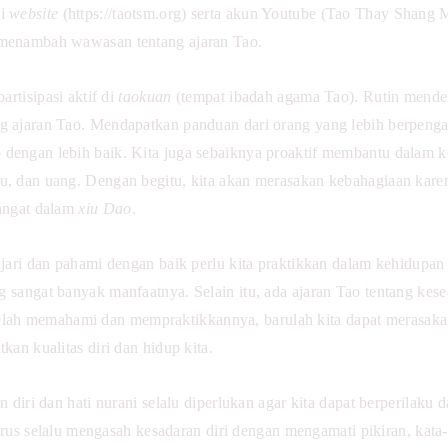
ki
website
(https://taotsm.org) serta akun Youtube (Tao Thay Shang 
menambah wawasan tentang ajaran Tao.
artisipasi aktif di
taokuan
(tempat ibadah agama Tao). Rutin mend
g ajaran Tao. Mendapatkan panduan dari orang yang lebih berpeng
engan lebih baik. Kita juga sebaiknya proaktif membantu dalam k
, dan uang. Dengan begitu, kita akan merasakan kebahagiaan karen
mangat dalam
xiu Dao
.
jari dan pahami dengan baik perlu kita praktikkan dalam kehidupan 
g sangat banyak manfaatnya. Selain itu, ada ajaran Tao tentang ke
 Setelah memahami dan mempraktikkannya, barulah kita dapat meras
an kualitas diri dan hidup kita.
 diri dan hati nurani selalu diperlukan agar kita dapat berperilaku 
harus selalu mengasah kesadaran diri dengan mengamati pikiran, kata-