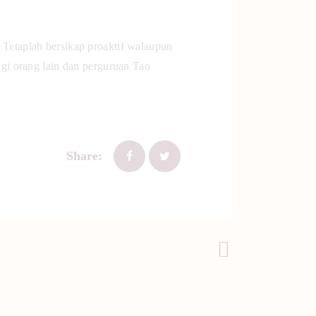
. Tetaplah bersikap proaktif walaupun
gi orang lain dan perguruan Tao
Share:
Post Selanjutnya