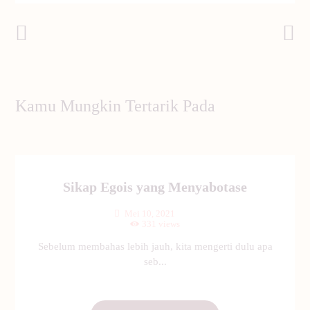
Post Sebelumnya
Post Selanjutnya
Kamu Mungkin Tertarik Pada
Sikap Egois yang Menyabotase
Mei 10, 2021
331
views
Sebelum membahas lebih jauh, kita mengerti dulu apa
seb...