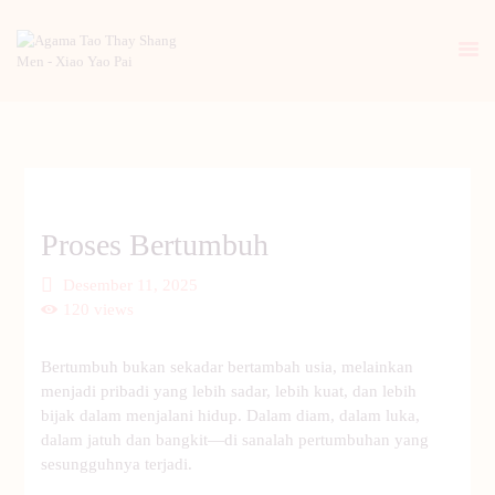
BERANDA
PENGENALAN TAO
BERITA
Proses Bertumbuh
ARTIKEL
PUTI
Desember 11, 2025
120
views
GALERI
HUBUNGI KAMI
Bertumbuh bukan sekadar bertambah usia, melainkan
menjadi pribadi yang lebih sadar, lebih kuat, dan lebih
bijak dalam menjalani hidup. Dalam diam, dalam luka,
dalam jatuh dan bangkit—di sanalah pertumbuhan yang
sesungguhnya terjadi.