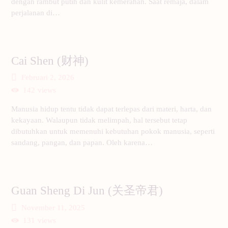
dengan rambut putih dan kulit kemerahan. Saat remaja, dalam
perjalanan di…
Cai Shen (财神)
Februari 2, 2026
142
views
Manusia hidup tentu tidak dapat terlepas dari materi, harta, dan
kekayaan. Walaupun tidak melimpah, hal tersebut tetap
dibutuhkan untuk memenuhi kebutuhan pokok manusia, seperti
sandang, pangan, dan papan. Oleh karena…
Guan Sheng Di Jun (关圣帝君)
November 11, 2025
131
views