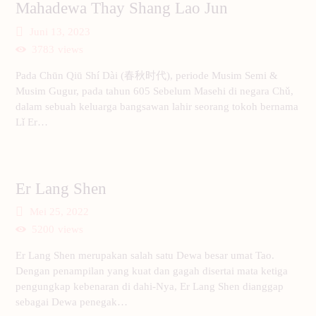
Mahadewa Thay Shang Lao Jun
Juni 13, 2023
3783
views
Pada Chūn Qiū Shí Dài (春秋时代), periode Musim Semi &
Musim Gugur, pada tahun 605 Sebelum Masehi di negara Chǔ,
dalam sebuah keluarga bangsawan lahir seorang tokoh bernama
Lǐ Er…
Er Lang Shen
Mei 25, 2022
5200
views
Er Lang Shen merupakan salah satu Dewa besar umat Tao.
Dengan penampilan yang kuat dan gagah disertai mata ketiga
pengungkap kebenaran di dahi-Nya, Er Lang Shen dianggap
sebagai Dewa penegak…