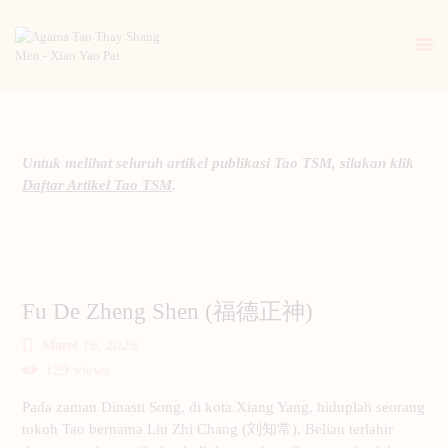
BERANDA
Untuk melihat seluruh artikel publikasi Tao TSM, silakan klik
PENGENALAN TAO
Daftar Artikel Tao TSM
.
BERITA
ARTIKEL
PUTI
GALERI
Fu De Zheng Shen (福德正神)
HUBUNGI KAMI
Maret 16, 2026
129
views
Pada zaman Dinasti Song, di kota Xiang Yang, hiduplah seorang
tokoh Tao bernama Liu Zhi Chang (刘知常). Beliau terlahir