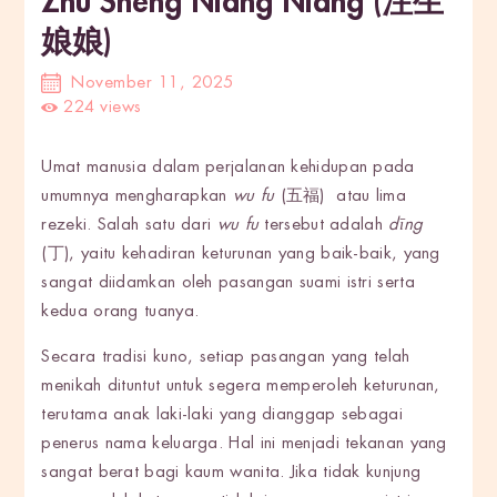
Zhu Sheng Niang Niang (注生
娘娘)
November 11, 2025
224
views
Umat manusia dalam perjalanan kehidupan pada
umumnya mengharapkan
wu fu
(五福) atau lima
rezeki. Salah satu dari
wu fu
tersebut adalah
dīng
(丁), yaitu kehadiran keturunan yang baik-baik, yang
sangat diidamkan oleh pasangan suami istri serta
kedua orang tuanya.
Secara tradisi kuno, setiap pasangan yang telah
menikah dituntut untuk segera memperoleh keturunan,
terutama anak laki-laki yang dianggap sebagai
penerus nama keluarga. Hal ini menjadi tekanan yang
sangat berat bagi kaum wanita. Jika tidak kunjung