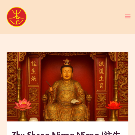
BERANDA
PENGENALAN TAO
BERITA
ARTIKEL
PUTI
GALERI
HUBUNGI KAMI