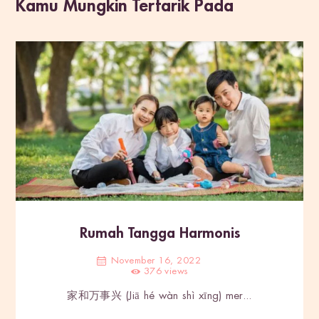
Kamu Mungkin Tertarik Pada
Rumah Tangga Harmonis
November 16, 2022
376
views
家和万事兴 (Jiā hé wàn shì xīng) mer...