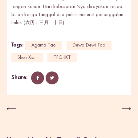
tangan kanan. Hari kebesaran-Nya dirayakan setiap
bulan ketiga tanggal dua puluh menurut penanggalan
Imlek (农历：三月二十日).
Tags:
Agama Tao
Dewa Dewi Tao
Shen Xian
TFG-JKT
Share:
Post Sebelumnya
Post Selanjutnya