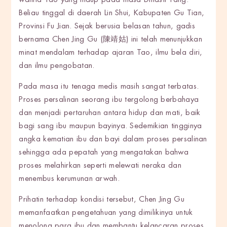
wanita Tao yang hidup pada masa Dinasti Tang.
Beliau tinggal di daerah Lin Shui, Kabupaten Gu Tian,
Provinsi Fu Jian. Sejak berusia belasan tahun, gadis
bernama Chen Jing Gu (陳靖姑) ini telah menunjukkan
minat mendalam terhadap ajaran Tao, ilmu bela diri,
dan ilmu pengobatan.
Pada masa itu tenaga medis masih sangat terbatas.
Proses persalinan seorang ibu tergolong berbahaya
dan menjadi pertaruhan antara hidup dan mati, baik
bagi sang ibu maupun bayinya. Sedemikian tingginya
angka kematian ibu dan bayi dalam proses persalinan
sehingga ada pepatah yang mengatakan bahwa
proses melahirkan seperti melewati neraka dan
menembus kerumunan arwah.
Prihatin terhadap kondisi tersebut, Chen Jing Gu
memanfaatkan pengetahuan yang dimilikinya untuk
menolong para ibu dan membantu kelancaran proses