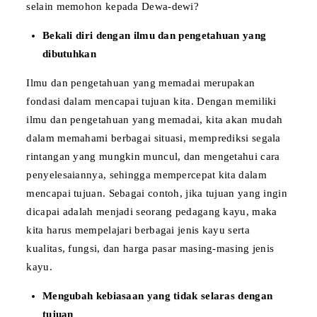
selain memohon kepada Dewa-dewi?
Bekali diri dengan ilmu dan pengetahuan yang
dibutuhkan
Ilmu dan pengetahuan yang memadai merupakan
fondasi dalam mencapai tujuan kita. Dengan memiliki
ilmu dan pengetahuan yang memadai, kita akan mudah
dalam memahami berbagai situasi, memprediksi segala
rintangan yang mungkin muncul, dan mengetahui cara
penyelesaiannya, sehingga mempercepat kita dalam
mencapai tujuan. Sebagai contoh, jika tujuan yang ingin
dicapai adalah menjadi seorang pedagang kayu, maka
kita harus mempelajari berbagai jenis kayu serta
kualitas, fungsi, dan harga pasar masing-masing jenis
kayu.
Me
ng
ubah kebiasaan yang tidak selaras dengan
tujuan