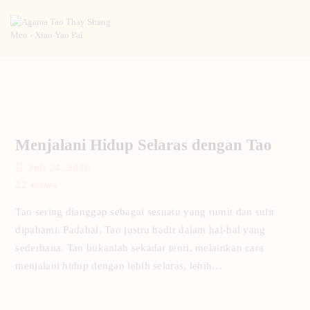
BERANDA
PENGENALAN TAO
BERITA
Menjalani Hidup Selaras dengan Tao
ARTIKEL
Juli 24, 2026
PUTI
22
views
GALERI
Tao sering dianggap sebagai sesuatu yang rumit dan sulit
HUBUNGI KAMI
dipahami. Padahal, Tao justru hadir dalam hal-hal yang
sederhana. Tao bukanlah sekadar teori, melainkan cara
menjalani hidup dengan lebih selaras, lebih…