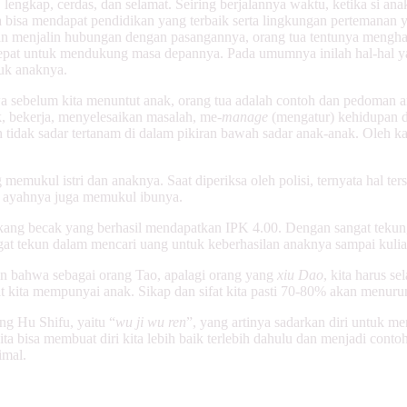
, lengkap, cerdas, dan selamat. Seiring berjalannya waktu, ketika si
a bisa mendapat pendidikan yang terbaik serta lingkungan pertemanan
 dan menjalin hubungan dengan pasangannya, orang tua tentunya meng
epat untuk mendukung masa depannya. Pada umumnya inilah hal-hal ya
tuk anaknya.
a sebelum kita menuntut anak, orang tua adalah contoh dan pedoma
, bekerja, menyelesaikan masalah, me-
manage
(mengatur) kehidupan d
 tidak sadar tertanam di dalam pikiran bawah sadar anak-anak. Oleh kar
memukul istri dan anaknya. Saat diperiksa oleh polisi, ternyata hal ters
at ayahnya juga memukul ibunya.
kang becak yang berhasil mendapatkan IPK 4.00. Dengan sangat tekun,
ngat tekun dalam mencari uang untuk keberhasilan anaknya sampai kuli
n bahwa sebagai orang Tao, apalagi orang yang
xiu Dao
, kita harus se
aat kita mempunyai anak. Sikap dan sifat kita pasti 70-80% akan menuru
ang Hu Shifu, yaitu “
wu ji wu ren
”, yang artinya sadarkan diri untuk m
ta bisa membuat diri kita lebih baik terlebih dahulu dan menjadi conto
simal.