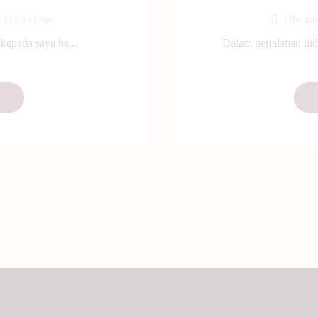
1020
views
Oktobe
epada saya ba...
Dalam perjalanan hid