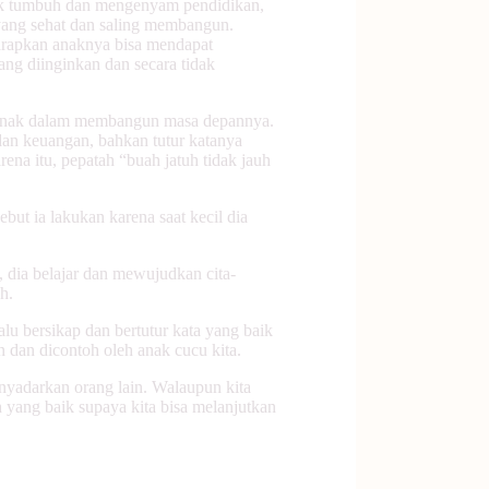
 anak tumbuh dan mengenyam pendidikan,
 yang sehat dan saling membangun.
harapkan anaknya bisa mendapat
ng diinginkan dan secara tidak
n anak dalam membangun masa depannya.
an keuangan, bahkan tutur katanya
ena itu, pepatah “buah jatuh tidak jauh
ebut ia lakukan karena saat kecil dia
 dia belajar dan mewujudkan cita-
ah.
lalu bersikap dan bertutur kata yang baik
n dan dicontoh oleh anak cucu kita.
enyadarkan orang lain. Walaupun kita
h yang baik supaya kita bisa melanjutkan