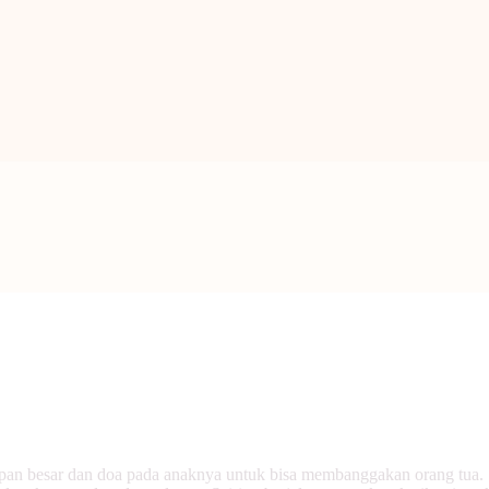
BERANDA
PENGENALAN TAO
BERITA
ARTIKEL
PUTI
GALERI
HUBUNGI KAMI
pan besar dan doa pada anaknya untuk bisa membanggakan orang tua.