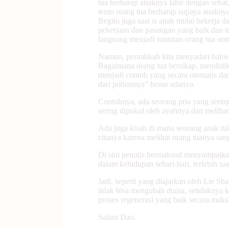
tua berharap anaknya lahir dengan sehat
tentu orang tua berharap supaya anakny
Begitu juga saat si anak mulai bekerja
pekerjaan dan pasangan yang baik dan t
langsung menjadi tuntutan orang tua un
Namun, pernahkah kita menyadari bahw
Bagaimana orang tua bersikap, mendidik
menjadi contoh yang secara otomatis dan
dari pohonnya” benar adanya.
Contohnya, ada seorang pria yang sering 
sering dipukul oleh ayahnya dan melih
Ada juga kisah di mana seorang anak tu
citanya karena melihat orang tuanya sa
Di sini penulis bermaksud menyampaika
dalam kehidupan sehari-hari, terlebih s
Jadi, seperti yang diajarkan oleh Lie Sh
tidak bisa mengubah dunia, setidaknya ki
proses regenerasi yang baik secara mak
Salam Dao.