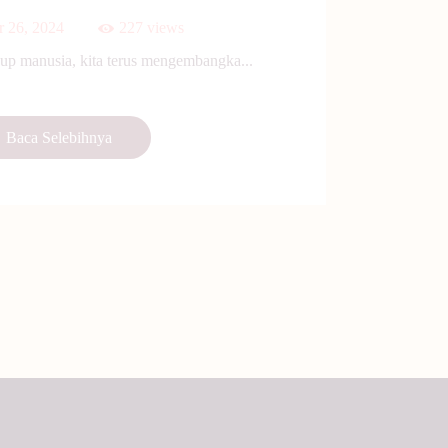
r 26, 2024
227
views
up manusia, kita terus mengembangka...
Baca Selebihnya