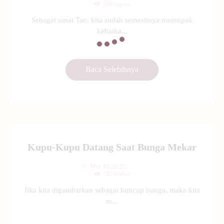
278
views
Sebagai umat Tao, kita sudah semestinya memupuk
kebaika...
Baca Selebihnya
Kupu-Kupu Datang Saat Bunga Mekar
Mei 10, 2021
725
views
Jika kita digambarkan sebagai kuncup bunga, maka kita
m...