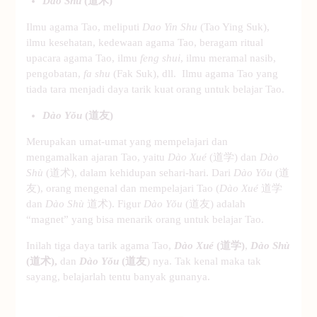
Dào Shù
(道术)
Ilmu agama Tao, meliputi
Dao Yin Shu
(Tao Ying Suk),
ilmu kesehatan, kedewaan agama Tao, beragam ritual
upacara agama Tao, ilmu
feng shui
, ilmu meramal nasib,
pengobatan,
fa shu
(Fak Suk), dll. Ilmu agama Tao yang
tiada tara menjadi daya tarik kuat orang untuk belajar Tao.
Dào Yǒu
(
道友
)
Merupakan umat-umat yang mempelajari dan
mengamalkan ajaran Tao, yaitu
Dào Xué
(道学) dan
Dào
Shù
(道术), dalam kehidupan sehari-hari. Dari
Dào Yǒu
(道
友), orang mengenal dan mempelajari Tao (
Dào Xué
道学
dan
Dào Shù
道术). Figur
Dào Yǒu
(道友) adalah
“magnet” yang bisa menarik orang untuk belajar Tao.
Inilah tiga daya tarik agama Tao,
Dào Xué
(
道学
)
,
Dào Shù
(
道
术
),
dan
Dào Yǒu
(
道友
) nya. Tak kenal maka tak
sayang, belajarlah tentu banyak gunanya.