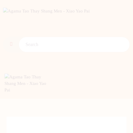
BERANDA
PENGENALAN TAO
BERITA
ARTIKEL
PUTI
GALERI
HUBUNGI KAMI