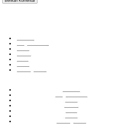
Beranda
Pengenalan Tao
Berita
Artikel
PUTI
Galeri
Hubungi Kami
Beranda
Pengenalan Tao
Berita
Artikel
PUTI
Galeri
Hubungi Kami