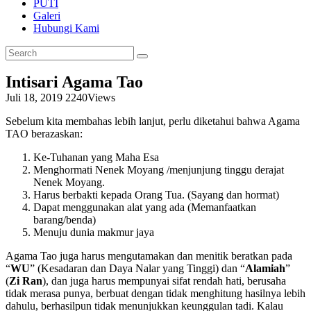
PUTI
Galeri
Hubungi Kami
Intisari Agama Tao
Juli 18, 2019
2240
Views
Sebelum kita membahas lebih lanjut, perlu diketahui bahwa Agama
TAO berazaskan:
Ke-Tuhanan yang Maha Esa
Menghormati Nenek Moyang /menjunjung tinggu derajat
Nenek Moyang.
Harus berbakti kepada Orang Tua. (Sayang dan hormat)
Dapat menggunakan alat yang ada (Memanfaatkan
barang/benda)
Menuju dunia makmur jaya
Agama Tao juga harus mengutamakan dan menitik beratkan pada
“
WU
” (Kesadaran dan Daya Nalar yang Tinggi) dan “
Alamiah
”
(
Zi Ran
), dan juga harus mempunyai sifat rendah hati, berusaha
tidak merasa punya, berbuat dengan tidak menghitung hasilnya lebih
dahulu, berhasilpun tidak menunjukkan keunggulan tadi. Kalau