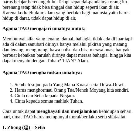
harus belajar berenang dulu. Tetapi sepandai-pandainya orang itu
berenang tetap tidak bisa tinggal dan hidup seperti ikan di air.
Karena kodrat/hukum alam yang berlaku bagi manusia yaitu harus
hidup di darat, tidak dapat hidup di air.
Agama TAO mengajari umatnya untuk:
Mempunyai sifat yang tenang, damai, bahagia, tidak ada di luar tapi
ada di dalam sanubari dirinya hanya melalui pikiran yang matang
dan tenang, mengurangi hawa nafsu dan bisa merasa puas, banyak
berbuat kebaikan barulah dirinya dapat merasa bahagia, hingga kita
dapat menyatu dengan Tuhan? TIAN? Alam.
Agama TAO mengharuskan umatnya:
Sembah sujud pada Yang Maha Kuasa serta Dewa-Dewi.
Harus menghormati Orang Tua/Nenek Moyang kita sendiri.
Cinta dan Setia kepada Negara.
Cinta kepada semua mahluk Tuhan.
Cara untuk dapat
menghayati dan menjalankan
kehidupan sehari-
hari, umat TAO harus mempunyai moral/perilaku serta sifat-sifat:
1.
Zhong (忠) –
Setia