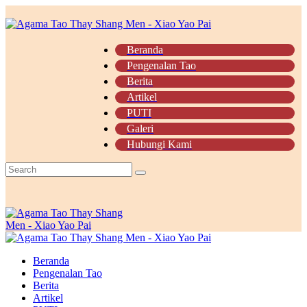
Beranda
Pengenalan Tao
Berita
Artikel
PUTI
Galeri
Hubungi Kami
Beranda
Pengenalan Tao
Berita
Artikel