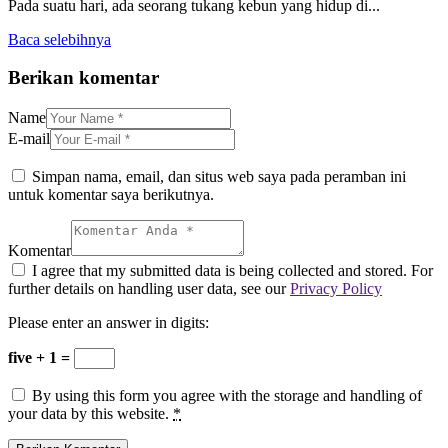
Pada suatu hari, ada seorang tukang kebun yang hidup di...
Baca selebihnya
Berikan komentar
Name
E-mail
Simpan nama, email, dan situs web saya pada peramban ini
untuk komentar saya berikutnya.
Komentar
I agree that my submitted data is being collected and stored. For
further details on handling user data, see our
Privacy Policy
Please enter an answer in digits:
five + 1 =
By using this form you agree with the storage and handling of
your data by this website.
*