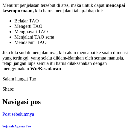
Menurut penjelasan tersebut di atas, maka untuk dapat
mencapai
kesempurnaan,
kita harus menjalani tahap-tahap ini:
Belajar TAO
Mengerti TAO
Menghayati TAO
Menjalani TAO serta
Mendalami TAO
Jika kita sudah menjalaninya, kita akan mencapai ke suatu dimensi
yang tertinggi, yang selalu diidam-idamkan oleh semua manusia,
tetapi jangan lupa semua itu harus dilaksanakan dengan
menggunakan
Wu/Kesadaran
.
Salam hangat Tao
Share:
Navigasi pos
Post sebelumnya
Sejarah Agama Tao