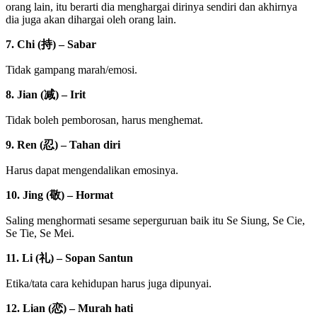
orang lain, itu berarti dia menghargai dirinya sendiri dan akhirnya
dia juga akan dihargai oleh orang lain.
7.
Chi (
持) – Sabar
Tidak gampang marah/emosi.
8.
Jian (
减) – Irit
Tidak boleh pemborosan, harus menghemat.
9. Ren (忍) – Tahan diri
Harus dapat mengendalikan emosinya.
10. Jing (敬) – Hormat
Saling menghormati sesame seperguruan baik itu Se Siung, Se Cie,
Se Tie, Se Mei.
11. Li (礼) – Sopan Santun
Etika/tata cara kehidupan harus juga dipunyai.
12. Lian (恋) – Murah hati