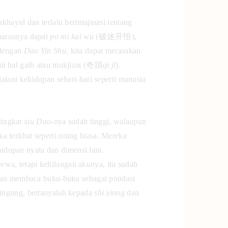
akhayul dan terlalu berimajinasi tentang
harusnya dapat
po mi kai wu
(破迷开悟),
 dengan
Dao Yin Shu,
kita dapat merasakan
mi hal gaib atau mukjizat (奇蹟
qi ji
).
alani kehidupan sehari-hari seperti manusia
tingkat
xiu Dao-
nya sudah tinggi, walaupun
terlihat seperti orang biasa. Mereka
hidupan nyata dan dimensi lain.
ewa, tetapi kehilangan akunya, itu sudah
an membaca buku-buku sebagai pondasi
bingung, bertanyalah kepada
shi xiong
dan