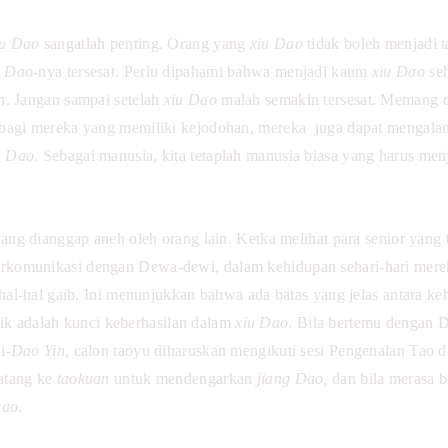
iu Dao
sangatlah penting. Orang yang
xiu Dao
tidak boleh menjadi t
u Dao-
nya tersesat. Perlu dipahami bahwa menjadi kaum
xiu Dao
se
n. Jangan sampai setelah
xiu Dao
malah semakin tersesat. Memang
 bagi mereka yang memiliki kejodohan, mereka juga dapat mengala
u Dao
. Sebagai manusia, kita tetaplah manusia biasa yang harus menj
yang dianggap aneh oleh orang lain. Ketka melihat para senior yang 
omunikasi dengan Dewa-dewi, dalam kehidupan sehari-hari mereka 
hal-hal gaib. Ini menunjukkan bahwa ada batas yang jelas antara ke
k adalah kunci keberhasilan dalam
xiu Dao
. Bila bertemu dengan D
i-
Dao Yin
, calon taoyu diharuskan mengikuti sesi Pengenalan Tao
d
datang ke
taokuan
untuk
mendengarkan
jiang Dao,
dan bila merasa 
Dao
.