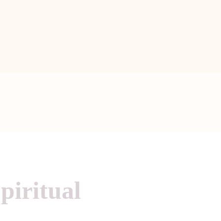
BERANDA
PENGENALAN TAO
BERITA
ARTIKEL
PUTI
GALERI
HUBUNGI KAMI
piritual