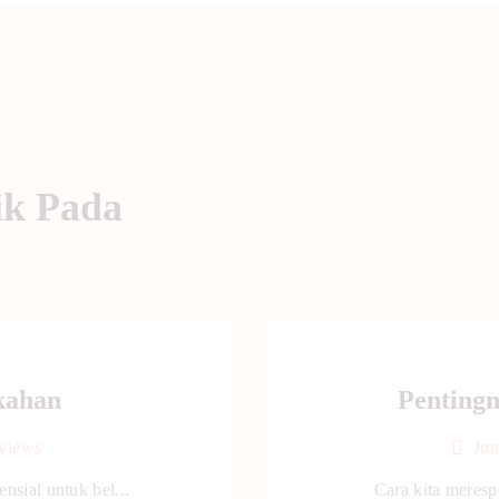
ik Pada
kahan
Penting
views
Jun
nsial untuk bel...
Cara kita merespo