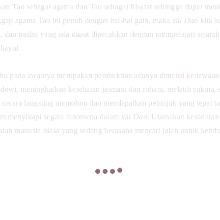
an Tao sebagai agama dan Tao sebagai filsafat sehingga dapat men
anggap agama Tao
ini penuh dengan hal-hal gaib, maka
xiu Dao
kita
h
l, dan tradisi yang ada dapat dipecahkan dengan mempelajari sejar
hayul.
Shu
pada awalnya merupakan pembuktian adanya dimensi kedewaan y
dewi, meningkatkan kesehatan jasmani dan rohani, melatih sukma, s
secara langsung memohon dan mendapatkan petunjuk yang tepat tan
alam menyikapi segala fenomena dalam
xiu Dao
. Utamakan kesadaran 
lah manusia biasa yang sedang berusaha mencari jalan untuk kemba