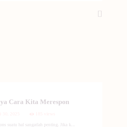
Post Selanjutnya
nya Cara Kita Merespon
i 30, 2025
185
views
ns suatu hal sangatlah penting. Jika k...