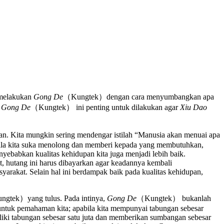
 melakukan
Gong De
（Kungtek）dengan cara menyumbangkan apa
a
Gong De
（Kungtek） ini penting untuk dilakukan agar
Xiu Dao
n. Kita mungkin sering mendengar istilah “Manusia akan menuai apa
Apabila kita suka menolong dan memberi kepada yang membutuhkan,
nyebabkan kualitas kehidupan kita juga menjadi lebih baik.
at, hutang ini harus dibayarkan agar keadannya kembali
arakat. Selain hal ini berdampak baik pada kualitas kehidupan,
gtek）yang tulus. Pada intinya,
Gong De
（Kungtek） bukanlah
untuk pemahaman kita; apabila kita mempunyai tabungan sebesar
iki tabungan sebesar satu juta dan memberikan sumbangan sebesar