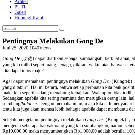
Artikel
PUTI
Galeri
Hubungi Kami
Pentingnya Melakukan Gong De
Juni 25, 2020
1040
Views
Gong De
(功德) dapat diartikan sebagai sumbangsih, berbuat amal, a
yang kita miliki seperti uang, tenaga, pikiran, waktu atau hanya se
kita dapat terus maju?
Agar dapat memahami pentingnya melakukan
Gong De
（Kungtek）, p
yang ditabur”. Hal ini berarti, bahwa setiap perbuatan kita baik po
maka kita seperti sedang menabung kebajikan. Walaupun tidak terliha
Sedangkan apabila kita sering meminta dan merugikan orang lain, hal 
seimbang/
balance
. Dengan memahami ini, maka kita jadi menyadari s
tentu kita juga akan merasa lebih bahagia apabila dapat membantu da
Setelah mengetahui pentingnya melakukan
Gong De
（Kungtek）, kit
mengenai seberapa banyak uang yang kita sumbangkan, namun seberap
Rp10.000,00 maka menyumbangkan Rp1.000,00 adalah bernilai 10% da