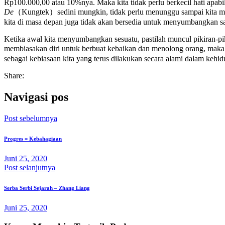
Rp100.000,00 atau 10%nya. Maka kita tidak perlu berkecil hati apab
De
（Kungtek）sedini mungkin, tidak perlu menunggu sampai kita mempu
kita di masa depan juga tidak akan bersedia untuk menyumbangkan satu
Ketika awal kita menyumbangkan sesuatu, pastilah muncul pikiran-pik
membiasakan diri untuk berbuat kebaikan dan menolong orang, maka 
sebagai kebiasaan kita yang terus dilakukan secara alami dalam keh
Share:
Navigasi pos
Post sebelumnya
Progres = Kebahagiaan
Juni 25, 2020
Post selanjutnya
Serba Serbi Sejarah – Zhang Liang
Juni 25, 2020