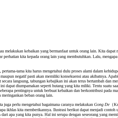
tau melakukan kebaikan yang bermanfaat untuk orang lain. Kita dapat
kedar perhatian kita kepada orang lain yang membutuhkan. Lalu, mengap
ertama-tama kita harus mengetahui dulu proses alami dalam kehidupa
sitif maupun negatif pasti akan memiliki konsekuensi atau akibatnya. 
t secara langsung, tabungan kebajikan ini akan terus bertambah dan me
ini dapat diumpamakan seperti hutang yang kita miliki. Tentu suatu sa
eberapa pentingnya untuk berbuat kebaikan dan berkontribusi pada masy
n meringankan beban orang lain.
a juga perlu mengetahui bagaimana caranya melakukan
Gong De
（Kun
a ikhlas kita memberikannya. Ilustrasi berikut dapat menjadi contoh 
ri apa yang kita punya. Hal ini serupa dengan seseorang yang memil