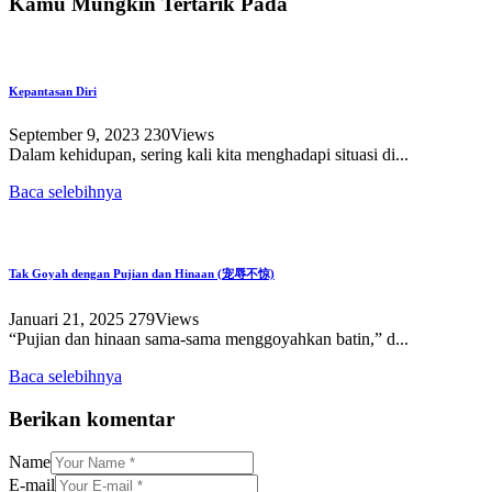
Kamu Mungkin Tertarik Pada
Kepantasan Diri
September 9, 2023
230
Views
Dalam kehidupan, sering kali kita menghadapi situasi di...
Baca selebihnya
Tak Goyah dengan Pujian dan Hinaan (宠辱不惊)
Januari 21, 2025
279
Views
“Pujian dan hinaan sama-sama menggoyahkan batin,” d...
Baca selebihnya
Berikan komentar
Name
E-mail