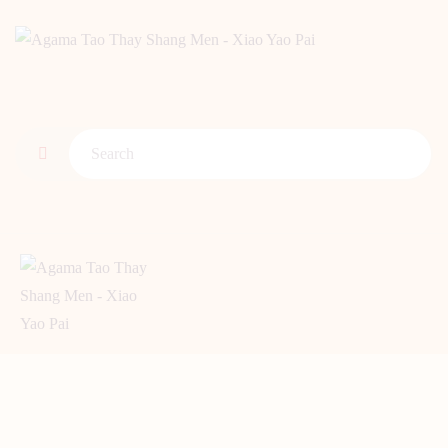
BERANDA
PENGENALAN TAO
BERITA
ARTIKEL
PUTI
GALERI
HUBUNGI KAMI